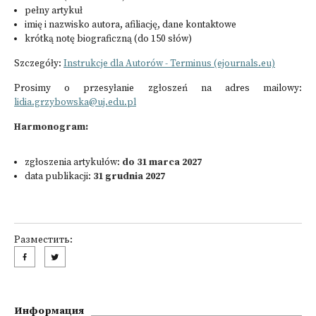
pełny artykuł
imię i nazwisko autora, afiliację, dane kontaktowe
krótką notę biograficzną (do 150 słów)
Szczegóły:
Instrukcje dla Autorów - Terminus (ejournals.eu)
Prosimy o przesyłanie zgłoszeń na adres mailowy:
lidia.grzybowska@uj.edu.pl
Harmonogram:
zgłoszenia artykułów:
do 31 marca 2027
data publikacji:
31 grudnia 2027
Разместить:
Информация