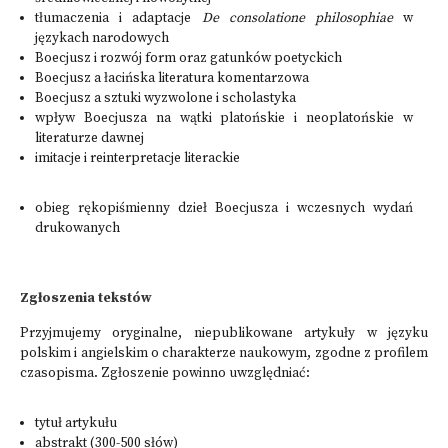
tłumaczenia i adaptacje
De consolatione philosophiae
w
językach narodowych
Boecjusz i rozwój form oraz gatunków poetyckich
Boecjusz a łacińska literatura komentarzowa
Boecjusz a sztuki wyzwolone i scholastyka
wpływ Boecjusza na wątki platońskie i neoplatońskie w
literaturze dawnej
imitacje i reinterpretacje literackie
obieg rękopiśmienny dzieł Boecjusza i wczesnych wydań
drukowanych
Zgłoszenia tekstów
Przyjmujemy oryginalne, niepublikowane artykuły w języku
polskim i angielskim o charakterze naukowym, zgodne z profilem
czasopisma. Zgłoszenie powinno uwzględniać:
tytuł artykułu
abstrakt (300-500 słów)