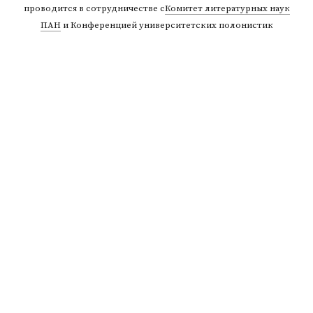
проводится в сотрудничестве с
Комитет литературных наук
ПАН
и Конференцией университетских полонистик