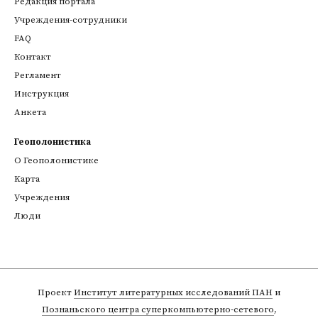
Редакция портала
Учреждения-сотрудники
FAQ
Контакт
Регламент
Инструкция
Анкета
Геополонистика
О Геополонистике
Kарта
Учреждения
Люди
Проект
Институт литературных исследований ПАН
и
Познаньского центра суперкомпьютерно-сетевого
,