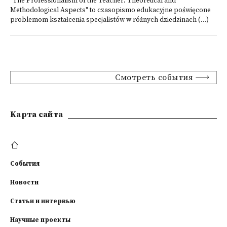
"The Professionalism of the Teacher: Theoretical and
Methodological Aspects" to czasopismo edukacyjne poświęcone
problemom kształcenia specjalistów w różnych dziedzinach (...)
Смотреть события
Kарта сайта
События
Новости
Статьи и интервью
Научные проекты