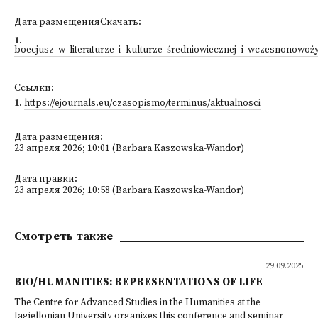
Дата размещенияСкачать:
1
.
boecjusz_w_literaturze_i_kulturze_średniowiecznej_i_wczesnonowoż
Ссылки:
1
.
https://ejournals.eu/czasopismo/terminus/aktualnosci
Дата размещения:
23 апреля 2026; 10:01 (Barbara Kaszowska-Wandor)
Дата правки:
23 апреля 2026; 10:58 (Barbara Kaszowska-Wandor)
Смотреть также
29.09.2025
BIO/HUMANITIES: REPRESENTATIONS OF LIFE
The Centre for Advanced Studies in the Humanities at the
Jagiellonian University organizes this conference and seminar