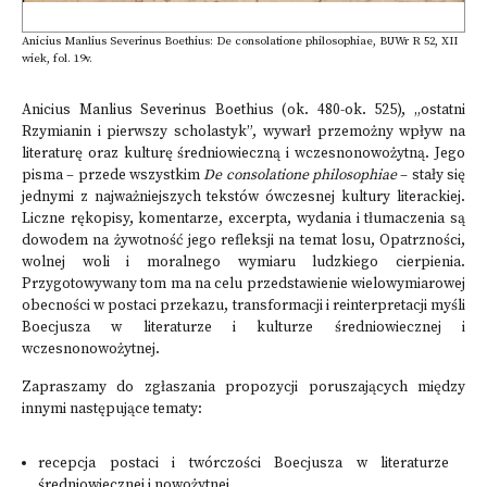
Anicius Manlius Severinus Boethius: De consolatione philosophiae, BUWr R 52, XII
wiek, fol. 19v.
Anicius Manlius Severinus Boethius (ok. 480-ok. 525), „ostatni
Rzymianin i pierwszy scholastyk”, wywarł przemożny wpływ na
literaturę oraz kulturę średniowieczną i wczesnonowożytną. Jego
pisma – przede wszystkim
De consolatione philosophiae
– stały się
jednymi z najważniejszych tekstów ówczesnej kultury literackiej.
Liczne rękopisy, komentarze, excerpta, wydania i tłumaczenia są
dowodem na żywotność jego refleksji na temat losu, Opatrzności,
wolnej woli i moralnego wymiaru ludzkiego cierpienia.
Przygotowywany tom ma na celu przedstawienie wielowymiarowej
obecności w postaci przekazu, transformacji i reinterpretacji myśli
Boecjusza w literaturze i kulturze średniowiecznej i
wczesnonowożytnej.
Zapraszamy do zgłaszania propozycji poruszających między
innymi następujące tematy:
recepcja postaci i twórczości Boecjusza w literaturze
średniowiecznej i nowożytnej