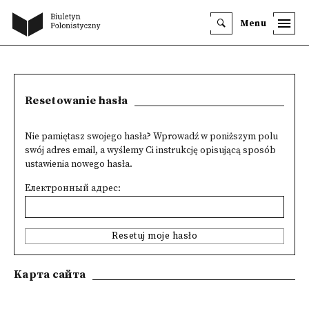
Menu
Resetowanie hasła
Nie pamiętasz swojego hasła? Wprowadź w poniższym polu
swój adres email, a wyślemy Ci instrukcję opisującą sposób
ustawienia nowego hasła.
Електронный адрес:
Resetuj moje hasło
Kарта сайта