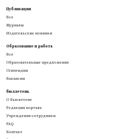
Публикации
Все
Журналы
Издательские новинки
Образование и работа
Все
Образовательные предложения
Стипендии
Вакансии
бюллетень
О Бьюлетене
Редакция портала
Учреждения-сотрудники
FAQ
Контакт