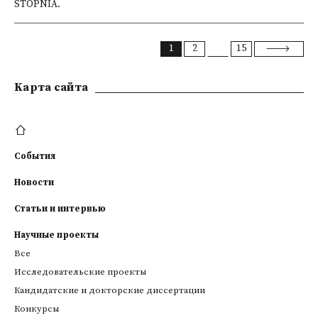
STOPNIA.
1
2
15
Kарта сайта
События
Новости
Статьи и интервью
Научные проекты
Все
Исследовательские проекты
Кандидатские и докторские диссертации
Конкурсы