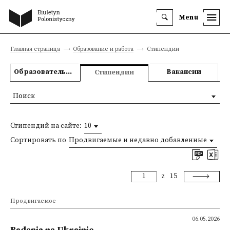
Menu
Главная страница
Образование и работа
Стипендии
Образовательные предложения
Вакансии
Стипендии
Поиск
Стипендий на сайте:
10
Сортировать по
Продвигаемые и недавно добавленные
z
15
Продвигаемое
06.05.2026