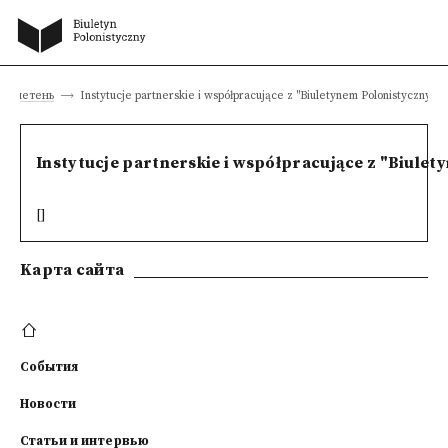
бюллетень
Instytucje partnerskie i współpracujące z "Biuletynem Polonistycznym"
Instytucje partnerskie i współpracujące z "Biule
[]
Kарта сайта
События
Новости
Статьи и интервью