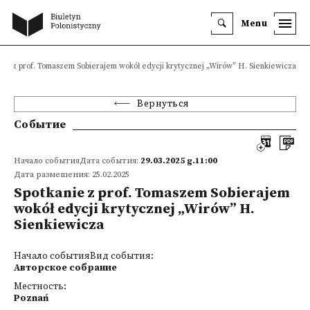
Menu
nie z prof. Tomaszem Sobierajem wokół edycji krytycznej „Wirów” H. Sienkiewicza
Вернуться
Событие
Начало событияДата события:
29.03.2025 g.11:00
Дата размещения: 25.02.2025
Spotkanie z prof. Tomaszem Sobierajem
wokół edycji krytycznej „Wirów” H.
Sienkiewicza
Начало событияВид события:
Авторское собрание
Местность:
Poznań