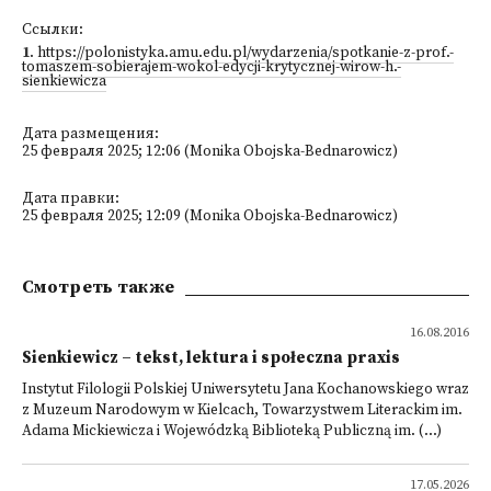
Ссылки:
1
.
https://polonistyka.amu.edu.pl/wydarzenia/spotkanie-z-prof.-
tomaszem-sobierajem-wokol-edycji-krytycznej-wirow-h.-
sienkiewicza
Дата размещения:
25 февраля 2025; 12:06 (Monika Obojska-Bednarowicz)
Дата правки:
25 февраля 2025; 12:09 (Monika Obojska-Bednarowicz)
Смотреть также
16.08.2016
Sienkiewicz – tekst, lektura i społeczna praxis
Instytut Filologii Polskiej Uniwersytetu Jana Kochanowskiego wraz
z Muzeum Narodowym w Kielcach, Towarzystwem Literackim im.
Adama Mickiewicza i Wojewódzką Biblioteką Publiczną im. (...)
17.05.2026