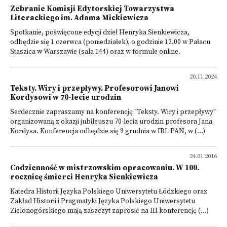
Zebranie Komisji Edytorskiej Towarzystwa
Literackiego im. Adama Mickiewicza
Spotkanie, poświęcone edycji dzieł Henryka Sienkiewicza,
odbędzie się 1 czerwca (poniedziałek), o godzinie 12.00 w Pałacu
Staszica w Warszawie (sala 144) oraz w formule online.
20.11.2024
Teksty. Wiry i przepływy. Profesorowi Janowi
Kordysowi w 70-lecie urodzin
Serdecznie zapraszamy na konferencję "Teksty. Wiry i przepływy"
organizowaną z okazji jubileuszu 70-lecia urodzin profesora Jana
Kordysa. Konferencja odbędzie się 9 grudnia w IBL PAN, w (...)
24.01.2016
Codzienność w mistrzowskim opracowaniu. W 100.
rocznicę śmierci Henryka Sienkiewicza
Katedra Historii Języka Polskiego Uniwersytetu Łódzkiego oraz
Zakład Historii i Pragmatyki Języka Polskiego Uniwersytetu
Zielonogórskiego mają zaszczyt zaprosić na III konferencję (...)