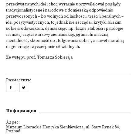
przeciwstawnych idei i choć wyraźnie uprzywilejował poglądy
tradycjonalistyczne i narodowe z domieszką odpowiednio
przetworzonych – bo wolnych od laickości i treści liberalnych –
idei pozytywistycznych, to jednak nie szczędził krytyki bliskim
sobie środowiskom, demaskując np. liczne słabości i patologie
niemałej części warstwy ziemiańskiej: jej anachroniczną
mentalność, skłonność do „folgowania sobie”, a nawet moralną
degenerację i wyczerpanie sił witalnych.
Ze wstępu prof. Tomasza Sobieraja
Разместить:
Информация
Адрес:
Muzeum Literackie Henryka Sienkiewicza, ul. Stary Rynek 84,
Poznań