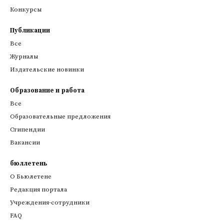
Конкурсы
Публикации
Все
Журналы
Издательские новинки
Образование и работа
Все
Образовательные предложения
Стипендии
Вакансии
бюллетень
О Бьюлетене
Редакция портала
Учреждения-сотрудники
FAQ