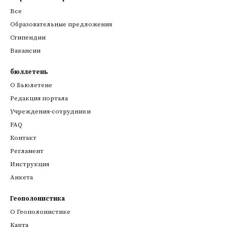
Все
Образовательные предложения
Стипендии
Вакансии
бюллетень
О Бьюлетене
Редакция портала
Учреждения-сотрудники
FAQ
Контакт
Регламент
Инструкция
Анкета
Геополонистика
О Геополонистике
Kарта