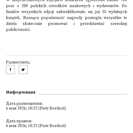
W dotychczasowych edycjach konkursu zgłoszono blisko 700
prac z 200 polskich ośrodków naukowych i wydawnictw. Do
finałów wszystkich edycji zakwalifikowało się już 55 wybitnych
książek. Rosnąca popularność nagrody pomogła wszystkie te
dzieła skutecznie promować i przedstawiać szerokiej
publiczności.
Разместить:
Информация
Дата размещения:
6 мая 2026; 10:22 (Piotr Bordzoł)
Дата правки:
6 мая 2026; 10:22 (Piotr Bordzoł)