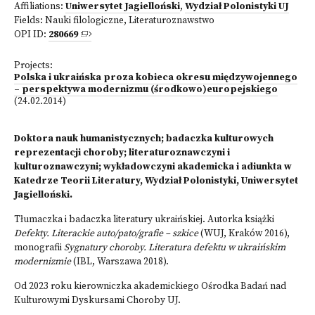
Affiliations:
Uniwersytet Jagielloński
,
Wydział Polonistyki UJ
Fields:
Nauki filologiczne
,
Literaturoznawstwo
OPI ID:
280669
Projects:
Polska i ukraińska proza kobieca okresu międzywojennego
– perspektywa modernizmu (środkowo)europejskiego
(24.02.2014)
Doktora nauk humanistycznych; badaczka kulturowych
reprezentacji choroby; literaturoznawczyni i
kulturoznawczyni; wykładowczyni akademicka i adiunkta w
Katedrze Teorii Literatury, Wydział Polonistyki, Uniwersytet
Jagielloński.
Tłumaczka i badaczka literatury ukraińskiej. Autorka książki
Defekty. Literackie auto/pato/grafie – szkice
(WUJ, Kraków 2016),
monografii
Sygnatury choroby. Literatura defektu w ukraińskim
modernizmie
(IBL, Warszawa 2018).
Od 2023 roku kierowniczka akademickiego Ośrodka Badań nad
Kulturowymi Dyskursami Choroby UJ.