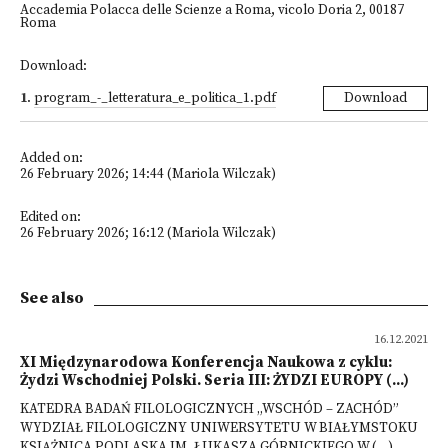
Accademia Polacca delle Scienze a Roma, vicolo Doria 2, 00187
Roma
Download:
1
.
program_-_letteratura_e_politica_1.pdf
Download
Added on:
26 February 2026; 14:44 (Mariola Wilczak)
Edited on:
26 February 2026; 16:12 (Mariola Wilczak)
See also
16.12.2021
XI Międzynarodowa Konferencja Naukowa z cyklu:
Żydzi Wschodniej Polski. Seria III: ŻYDZI EUROPY (...)
KATEDRA BADAŃ FILOLOGICZNYCH „WSCHÓD – ZACHÓD”
WYDZIAŁ FILOLOGICZNY UNIWERSYTETU W BIAŁYMSTOKU
KSIĄŻNICA PODLASKA IM. ŁUKASZA GÓRNICKIEGO W (...)