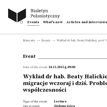
Events
What's new
Articles and interview
Wykład dr hab. Beaty Halickiej, pro
Main site
Events
Event
Date of the event:
24.11.2015 g.09:00
Wykład dr hab. Beaty Halicki
migracje wczoraj i dziś. Pro
współczesności
Lecture
Type of the event:
Zielona Góra
City or town: