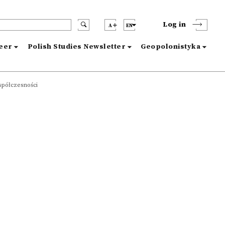
Log in
A
EN
reer
Polish Studies Newsletter
Geopolonistyka
spółczesności