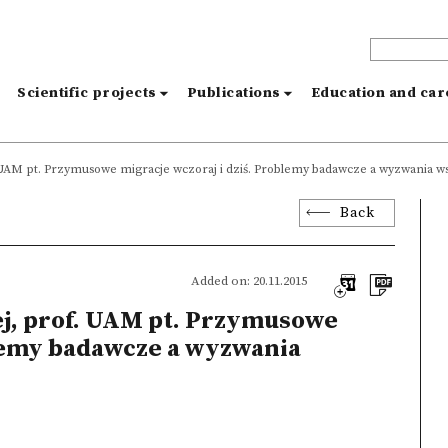
s
Scientific projects
Publications
Education and ca
f. UAM pt. Przymusowe migracje wczoraj i dziś. Problemy badawcze a wyzwania w
Back
Added on: 20.11.2015
ej, prof. UAM pt. Przymusowe
blemy badawcze a wyzwania