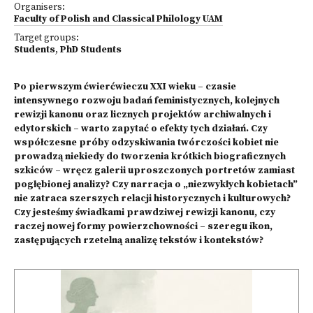
Organisers:
Faculty of Polish and Classical Philology UAM
Target groups:
Students
,
PhD Students
Po pierwszym ćwierćwieczu XXI wieku – czasie
intensywnego rozwoju badań feministycznych, kolejnych
rewizji kanonu oraz licznych projektów archiwalnych i
edytorskich – warto zapytać o efekty tych działań. Czy
współczesne próby odzyskiwania twórczości kobiet nie
prowadzą niekiedy do tworzenia krótkich biograficznych
szkiców – wręcz galerii uproszczonych portretów zamiast
pogłębionej analizy? Czy narracja o „niezwykłych kobietach”
nie zatraca szerszych relacji historycznych i kulturowych?
Czy jesteśmy świadkami prawdziwej rewizji kanonu, czy
raczej nowej formy powierzchowności – szeregu ikon,
zastępujących rzetelną analizę tekstów i kontekstów?