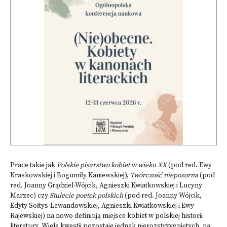
Prace takie jak
Polskie pisarstwo kobiet w wieku XX
(pod red. Ewy
Kraskowskiej i Bogumiły Kaniewskiej),
Twórczość niepozorna
(pod
red. Joanny Grądziel-Wójcik, Agnieszki Kwiatkowskiej i Lucyny
Marzec) czy
Stulecie poetek polskich
(pod red. Joanny Wójcik,
Edyty Sołtys-Lewandowskiej, Agnieszki Kwiatkowskiej i Ewy
Rajewskiej) na nowo definiują miejsce kobiet w polskiej historii
literatury. Wiele kwestii pozostaje jednak nierozstrzygniętych, na