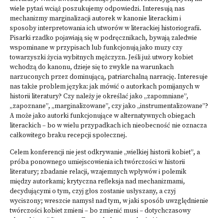
wiele pytań wciąż poszukujemy odpowiedzi. Interesują nas
mechanizmy marginalizacji autorek w kanonie literackim i
sposoby interpretowania ich utworów w literackiej historiografii.
Pisarki rzadko pojawiają się w podręcznikach, bywają zaledwie
wspominane w przypisach lub funkcjonują jako muzy czy
towarzyszki życia wybitnych mężczyzn. Jeśli już utwory kobiet
wchodzą do kanonu, dzieje się to zwykle na warunkach
narzuconych przez dominującą, patriarchalną narrację. Interesuje
nas także problem języka: jak mówić o autorkach pomijanych w
historii literatury? Czy należy je określać jako „zapomniane”,
„zapoznane”, „marginalizowane”, czy jako „instrumentalizowane”?
A może jako autorki funkcjonujące w alternatywnych obiegach
literackich – bo w wielu przypadkach ich nieobecność nie oznacza
całkowitego braku recepcji społecznej.
Celem konferencji nie jest odkrywanie „wielkiej historii kobiet”, a
próba ponownego umiejscowienia ich twórczości w historii
literatury; zbadanie relacji, wzajemnych wpływów i polemik
między autorkami; krytyczna refleksja nad mechanizmami,
decydującymi o tym, czyj głos zostanie usłyszany, a czyj
wyciszony; wreszcie namysł nad tym, w jaki sposób uwzględnienie
twórczości kobiet zmieni – bo zmienić musi – dotychczasowy