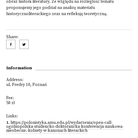
obraz historii literatury. Ze względu na rozległość tematu
proponujemy jego podział na analizę materiału
historycznoliterackiego oraz na refleksję teoretyczną.
Share:
Information
Address:
ul. Fredry 10, Poznań
Fee:
50 zł
Links:
1
.
https://polonistyka.amu.edu.pl/wydarzenia/open-call-
ogolnopolska-studencko-doktorancka-konferencja-naukowa-
nieobecne.-kobiety-w-kanonach-literackich