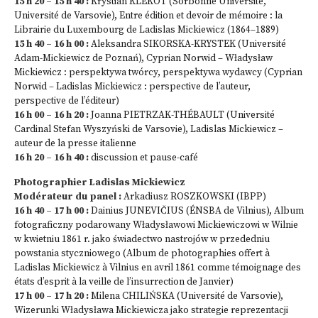
15 h 20 – 15 h 40 :
Krystian KLEKOT (Sorbonne Université,
Université de Varsovie), Entre édition et devoir de mémoire : la
Librairie du Luxembourg de Ladislas Mickiewicz (1864–1889)
15 h 40 – 16 h 00 :
Aleksandra SIKORSKA-KRYSTEK (Université
Adam-Mickiewicz de Poznań), Cyprian Norwid – Władysław
Mickiewicz : perspektywa twórcy, perspektywa wydawcy (Cyprian
Norwid – Ladislas Mickiewicz : perspective de l’auteur,
perspective de l’éditeur)
16 h 00 – 16 h 20 :
Joanna PIETRZAK-THÉBAULT (Université
Cardinal Stefan Wyszyński de Varsovie), Ladislas Mickiewicz –
auteur de la presse italienne
16 h 20 – 16 h 40 :
discussion et pause-café
Photographier Ladislas Mickiewicz
Modérateur du panel :
Arkadiusz ROSZKOWSKI (IBPP)
16 h 40 – 17 h 00 :
Dainius JUNEVIČIUS (ÉNSBA de Vilnius), Album
fotograficzny podarowany Władysławowi Mickiewiczowi w Wilnie
w kwietniu 1861 r. jako świadectwo nastrojów w przededniu
powstania styczniowego (Album de photographies offert à
Ladislas Mickiewicz à Vilnius en avril 1861 comme témoignage des
états d’esprit à la veille de l’insurrection de Janvier)
17 h 00 – 17 h 20 :
Milena CHILIŃSKA (Université de Varsovie),
Wizerunki Władysława Mickiewicza jako strategie reprezentacji