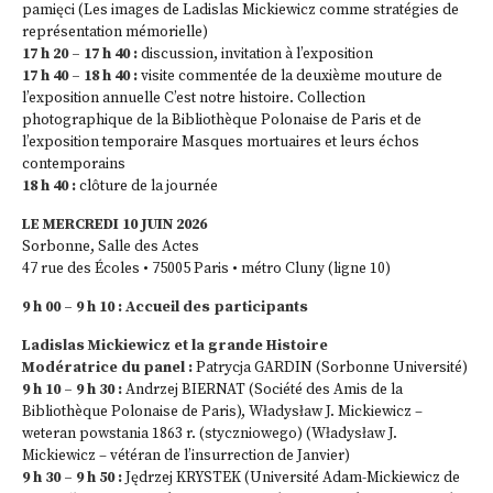
pamięci (Les images de Ladislas Mickiewicz comme stratégies de
représentation mémorielle)
17 h 20 – 17 h 40 :
discussion, invitation à l’exposition
17 h 40 – 18 h 40 :
visite commentée de la deuxième mouture de
l’exposition annuelle C’est notre histoire. Collection
photographique de la Bibliothèque Polonaise de Paris et de
l’exposition temporaire Masques mortuaires et leurs échos
contemporains
18 h 40 :
clôture de la journée
LE MERCREDI 10 JUIN 2026
Sorbonne, Salle des Actes
47 rue des Écoles • 75005 Paris • métro Cluny (ligne 10)
9 h 00 – 9 h 10 : Accueil des participants
Ladislas Mickiewicz et la grande Histoire
Modératrice du panel :
Patrycja GARDIN (Sorbonne Université)
9 h 10 – 9 h 30 :
Andrzej BIERNAT (Société des Amis de la
Bibliothèque Polonaise de Paris), Władysław J. Mickiewicz –
weteran powstania 1863 r. (styczniowego) (Władysław J.
Mickiewicz – vétéran de l’insurrection de Janvier)
9 h 30 – 9 h 50 :
Jędrzej KRYSTEK (Université Adam-Mickiewicz de