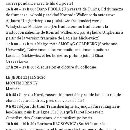
correspondance avec le fils du poète)
16 h 40 – 17 h 00 :
Dario PROLA (Université de Turin), Od tłumacza
do tłumacza : włoski przekład Konrada Wallenroda autorstwa
Aglauro Ungheriniego na podstawie francuskiej wersji
Władysława Mickiewicza (Du traducteur au traducteur : la
traduction italienne de Konrad Wallenrod par Aglauro Ungherini à
partir de la version française de Ladislas Mickiewicz)
17 h 00 – 17 h 20 :
Małgorzata SMORĄG-GOLDBERG (Sorbonne
Université), Entre émanation romantique et émancipation :
Ladislas Mickiewicz et les horizons polono-juifs d’Eliza
Orzeszkowa
17 h 20 – 17 h 50 :
discussion et clôture du colloque
LE JEUDI 11 JUIN 2026
MONTMORENCY
Matinée
8 h 45 :
Gare du Nord, rassemblement à la grande halle au rez-de-
chaussée, tout à droit, près des voies 30 à 36
9 h 01 :
départ du train Transilien ligne H, jusqu’à l’arrêt Enghien-
les-Bains, puis bus ligne 1515, jusqu’à l’arrêt Roosevelt
Cimetière des Champeaux, dit cimetière polonais
10 h 00 – 10 h 20 :
Barbara KŁOSOWICZ (Société pour la
protection des souvenirs et tombeaux historiques polonais en