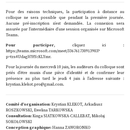
Pour des raisons techniques, la participation à distance au
colloque ne sera possible que pendant la première journée.
Aucune pré-inscription n’est demandée. La connexion sera
assurée par l’intermédiaire d’une session organisée sur Microsoft
Teams.
Pour participer
, cliquez ici :
https://teams.microsoft.com/meet/336761730913903?
p=tzs4UdagHYtYcKLYmr
.
Pour la journée du mercredi 10 juin, les auditeurs du colloque sont
priés d’être munis d’une pièce d’identité et de confirmer leur
présence au plus tard le jeudi 4 juin à l’adresse suivante :
krystian.klekot.pro@gmail.com
.
Comité d’organisation:
Krystian KLEKOT, Arkadiusz
ROSZKOWSKI, Ewelina TARKOWSKA
Consultation:
Kinga SIATKOWSKA-CALLEBAT, Mikołaj
SOKOŁOWSKI
Conception graphique:
Hanna ZAWORONKO