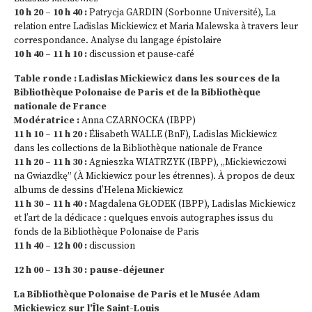
10 h 20 – 10 h 40 :
Patrycja GARDIN (Sorbonne Université), La
relation entre Ladislas Mickiewicz et Maria Malewska à travers leur
correspondance. Analyse du langage épistolaire
10 h 40 – 11 h 10 :
discussion et pause-café
Table ronde : Ladislas Mickiewicz dans les sources de la
Bibliothèque Polonaise de Paris et de la Bibliothèque
nationale de France
Modératrice :
Anna CZARNOCKA (IBPP)
11 h 10 – 11 h 20 :
Élisabeth WALLE (BnF), Ladislas Mickiewicz
dans les collections de la Bibliothèque nationale de France
11 h 20 – 11 h 30 :
Agnieszka WIATRZYK (IBPP), „Mickiewiczowi
na Gwiazdkę” (À Mickiewicz pour les étrennes). À propos de deux
albums de dessins d’Helena Mickiewicz
11 h 30 – 11 h 40 :
Magdalena GŁODEK (IBPP), Ladislas Mickiewicz
et l’art de la dédicace : quelques envois autographes issus du
fonds de la Bibliothèque Polonaise de Paris
11 h 40 – 12 h 00 :
discussion
12 h 00 – 13 h 30 : pause-déjeuner
La Bibliothèque Polonaise de Paris et le Musée Adam
Mickiewicz sur l’Île Saint-Louis