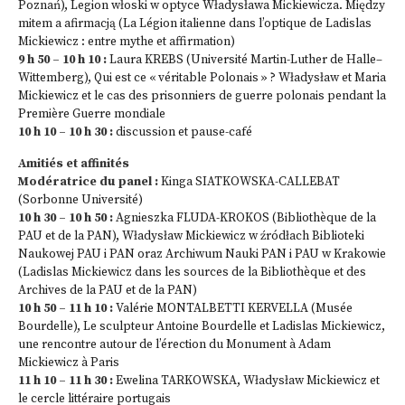
Poznań), Legion włoski w optyce Władysława Mickiewicza. Między
mitem a afirmacją (La Légion italienne dans l’optique de Ladislas
Mickiewicz : entre mythe et affirmation)
9 h 50 – 10 h 10 :
Laura KREBS (Université Martin-Luther de Halle–
Wittemberg), Qui est ce « véritable Polonais » ? Władysław et Maria
Mickiewicz et le cas des prisonniers de guerre polonais pendant la
Première Guerre mondiale
10 h 10 – 10 h 30 :
discussion et pause-café
Amitiés et affinités
Modératrice du panel :
Kinga SIATKOWSKA-CALLEBAT
(Sorbonne Université)
10 h 30 – 10 h 50 :
Agnieszka FLUDA-KROKOS (Bibliothèque de la
PAU et de la PAN), Władysław Mickiewicz w źródłach Biblioteki
Naukowej PAU i PAN oraz Archiwum Nauki PAN i PAU w Krakowie
(Ladislas Mickiewicz dans les sources de la Bibliothèque et des
Archives de la PAU et de la PAN)
10 h 50 – 11 h 10 :
Valérie MONTALBETTI KERVELLA (Musée
Bourdelle), Le sculpteur Antoine Bourdelle et Ladislas Mickiewicz,
une rencontre autour de l’érection du Monument à Adam
Mickiewicz à Paris
11 h 10 – 11 h 30 :
Ewelina TARKOWSKA, Władysław Mickiewicz et
le cercle littéraire portugais