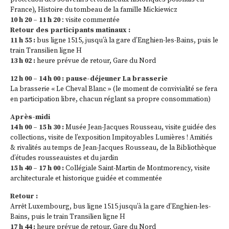
France), Histoire du tombeau de la famille Mickiewicz
10 h 20 – 11 h 20
: visite commentée
Retour des participants matinaux :
11 h 55 :
bus ligne 1515, jusqu’à la gare d’Enghien-les-Bains, puis le
train Transilien ligne H
13 h 02 :
heure prévue de retour, Gare du Nord
12 h 00 – 14 h 00 : pause-déjeuner La brasserie
La brasserie « Le Cheval Blanc » (le moment de convivialité se fera
en participation libre, chacun réglant sa propre consommation)
Après-midi
14 h 00 – 15 h 30 :
Musée Jean-Jacques Rousseau, visite guidée des
collections, visite de l’exposition Impitoyables Lumières ! Amitiés
& rivalités au temps de Jean-Jacques Rousseau, de la Bibliothèque
d’études rousseauistes et du jardin
15 h 40 – 17 h 00 :
Collégiale Saint-Martin de Montmorency, visite
architecturale et historique guidée et commentée
Retour :
Arrêt Luxembourg, bus ligne 1515 jusqu’à la gare d’Enghien-les-
Bains, puis le train Transilien ligne H
17 h 44 :
heure prévue de retour, Gare du Nord