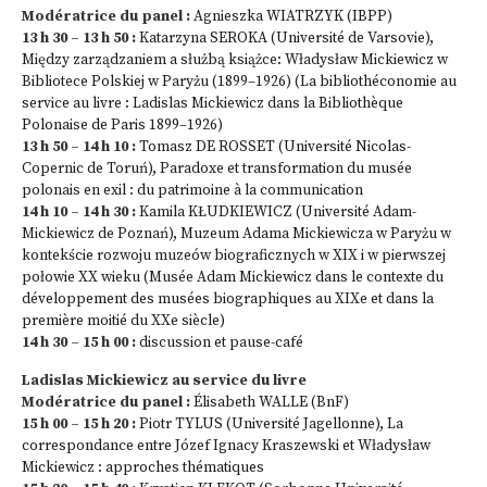
Modératrice du panel :
Agnieszka WIATRZYK (IBPP)
13 h 30 – 13 h 50 :
Katarzyna SEROKA (Université de Varsovie),
Między zarządzaniem a służbą książce: Władysław Mickiewicz w
Bibliotece Polskiej w Paryżu (1899–1926) (La bibliothéconomie au
service au livre : Ladislas Mickiewicz dans la Bibliothèque
Polonaise de Paris 1899–1926)
13 h 50 – 14 h 10 :
Tomasz DE ROSSET (Université Nicolas-
Copernic de Toruń), Paradoxe et transformation du musée
polonais en exil : du patrimoine à la communication
14 h 10 – 14 h 30 :
Kamila KŁUDKIEWICZ (Université Adam-
Mickiewicz de Poznań), Muzeum Adama Mickiewicza w Paryżu w
kontekście rozwoju muzeów biograficznych w XIX i w pierwszej
połowie XX wieku (Musée Adam Mickiewicz dans le contexte du
développement des musées biographiques au XIXe et dans la
première moitié du XXe siècle)
14 h 30 – 15 h 00 :
discussion et pause-café
Ladislas Mickiewicz au service du livre
Modératrice du panel :
Élisabeth WALLE (BnF)
15 h 00 – 15 h 20 :
Piotr TYLUS (Université Jagellonne), La
correspondance entre Józef Ignacy Kraszewski et Władysław
Mickiewicz : approches thématiques