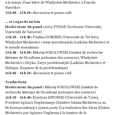
à la marge d’une lettre de Władysław Mickiewicz à Pancho
Slaveïkov
15 h 00 – 15 h 20 :
discussion et pause-café
… et regards au loin
Modérateur du panel :
Jerzy PYSIAK (Sorbonne Université,
Université de Varsovie)
15 h 20 – 15 h 40 :
Paulina DOMINIK (Université de Tel Aviv),
Władysław Mickiewicz i świat muzułmański (Ladislas Mickiewicz et
le monde musulman)
15 h 40 – 16 h 00 :
Mikołaj SOKOŁOWSKI (Institut de recherche
littéraire de l’Académie polonaise des sciences), Władysław
Mickiewicz i Afryka. Zarys problematyki (Ladislas Mickiewicz et
l’Afrique. Esquisse de la problématique)
16 h 00 – 16 h 20 :
discussion et pause-café
Traductions
Modérateur du panel :
Mikołaj SOKOŁOWSKI (Institut de
recherche littéraire de l’Académie polonaise des sciences)
16 h 20 – 16 h 40 :
Krystyna JAWORSKI (Université de Turin),
Przekład Aglaura Ungheriniego Dziadów Adama Mickiewicza na
tle korespondencji z synem poety (La traduction des Aïeux d’Adam
Mickiewicz par Aglauro Ungherini à la lumière de la