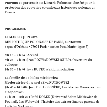
Patrons et partenaires:
Librairie Polonaise, Société pour la
protection des souvenirs et tombeaux historiques polonais en
France
PROGRAMME
LE MARDI 9 JUIN 2026
BIBLIOTHEQUE POLONAISE DE PARIS, auditorium
6 quai d’Orléans • 75004 Paris • métro Pont Marie (ligne 7)
9 h 15 – 9 h 25 :
Accueil
9 h 25 – 9 h 30 :
Jean ROZWADOWSKI (SHLP), Ouverture du
colloque
9 h 30 – 9 h 40 :
Ewa RUTKOWSKI, Introduction
La famille de Ladislas Mickiewicz
Modératrice du panel :
Ewa RUTKOWSKI
9 h 40 – 10 h 00 :
Jean DELAPERRIÈRE, Au-delà des Mémoires : un
autoportrait ?
10 h 00 – 10 h 20 :
Rafał DOBEK (Université Adam-Mickiewicz de
Poznań), Les Wołowski : l’histoire des extraordinaires parents de
Ladislas Mickiewicz