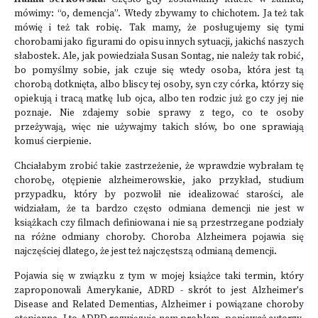
mówimy: “o, demencja”. Wtedy zbywamy to chichotem. Ja też tak
mówię i też tak robię. Tak mamy, że posługujemy się tymi
chorobami jako figurami do opisu innych sytuacji, jakichś naszych
słabostek. Ale, jak powiedziała Susan Sontag, nie należy tak robić,
bo pomyślmy sobie, jak czuje się wtedy osoba, która jest tą
chorobą dotknięta, albo bliscy tej osoby, syn czy córka, którzy się
opiekują i tracą matkę lub ojca, albo ten rodzic już go czy jej nie
poznaje. Nie zdajemy sobie sprawy z tego, co te osoby
przeżywają, więc nie używajmy takich słów, bo one sprawiają
komuś cierpienie.
Chciałabym zrobić takie zastrzeżenie, że wprawdzie wybrałam tę
chorobę, otępienie alzheimerowskie, jako przykład, studium
przypadku, który by pozwolił nie idealizować starości, ale
widziałam, że ta bardzo często odmiana demencji nie jest w
książkach czy filmach definiowana i nie są przestrzegane podziały
na różne odmiany choroby. Choroba Alzheimera pojawia się
najczęściej dlatego, że jest też najczęstszą odmianą demencji.
Pojawia się w związku z tym w mojej książce taki termin, który
zaproponowali Amerykanie, ADRD - skrót to jest Alzheimer's
Disease and Related Dementias, Alzheimer i powiązane choroby