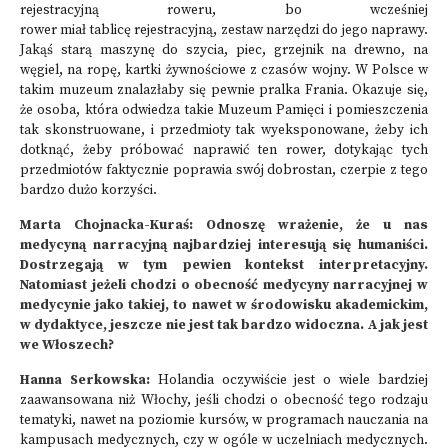
rejestracyjną roweru, bo wcześniej
rower miał tablicę rejestracyjną, zestaw narzędzi do jego naprawy.
Jakąś starą maszynę do szycia, piec, grzejnik na drewno, na
węgiel, na ropę, kartki żywnościowe z czasów wojny. W Polsce w
takim muzeum znalazłaby się pewnie pralka Frania. Okazuje się,
że osoba, która odwiedza takie Muzeum Pamięci i pomieszczenia
tak skonstruowane, i przedmioty tak wyeksponowane, żeby ich
dotknąć, żeby próbować naprawić ten rower, dotykając tych
przedmiotów faktycznie poprawia swój dobrostan, czerpie z tego
bardzo dużo korzyści.
Marta Chojnacka-Kuraś: Odnoszę wrażenie, że u nas
medycyną narracyjną najbardziej interesują się humaniści.
Dostrzegają w tym pewien kontekst interpretacyjny.
Natomiast jeżeli chodzi o obecność medycyny narracyjnej w
medycynie jako takiej, to nawet w środowisku akademickim,
w dydaktyce, jeszcze nie jest tak bardzo widoczna. A jak jest
we Włoszech?
Hanna Serkowska:
Holandia oczywiście jest o wiele bardziej
zaawansowana niż Włochy, jeśli chodzi o obecność tego rodzaju
tematyki, nawet na poziomie kursów, w programach nauczania na
kampusach medycznych, czy w ogóle w uczelniach medycznych.