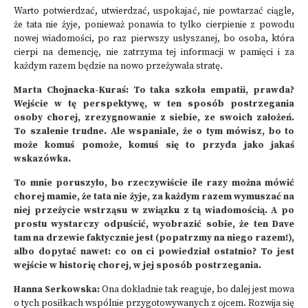
Warto potwierdzać, utwierdzać, uspokajać, nie powtarzać ciągle,
że tata nie żyje, ponieważ ponawia to tylko cierpienie z powodu
nowej wiadomości, po raz pierwszy usłyszanej, bo osoba, która
cierpi na demencję, nie zatrzyma tej informacji w pamięci i za
każdym razem będzie na nowo przeżywała stratę.
Marta Chojnacka-Kuraś: To taka szkoła empatii, prawda?
Wejście w tę perspektywę, w ten sposób postrzegania
osoby chorej, zrezygnowanie z siebie, ze swoich założeń.
To szalenie trudne. Ale wspaniale, że o tym mówisz, bo to
może komuś pomoże, komuś się to przyda jako jakaś
wskazówka.
To mnie poruszyło, bo rzeczywiście ile razy można mówić
chorej mamie, że tata nie żyje, za każdym razem wymuszać na
niej przeżycie wstrząsu w związku z tą wiadomością. A po
prostu wystarczy odpuścić, wyobrazić sobie, że ten Dave
tam na drzewie faktycznie jest (popatrzmy na niego razem!),
albo dopytać nawet: co on ci powiedział ostatnio? To jest
wejście w historię chorej, w jej sposób postrzegania.
Hanna Serkowska:
Ona dokładnie tak reaguje, bo dalej jest mowa
o tych posiłkach wspólnie przygotowywanych z ojcem. Rozwija się