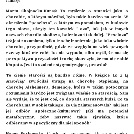
fantazje.
Marta Chojnacka-Kuraś: To myślenie o starości jako o
chorobie, o którym mówiłaś, było takie bardzo na serio. W
określeniu “peseloza”, o którym wspomniałam, w budowie
tego słowa, ukryty ten kawałek “-oza”, tak jak w innych
nazwach chorób: skolioza, bolerioza i tak dalej. “Peseloza”
też jest rozumiana, tylko trochę ironicznie, jako taka właśnie
choroba, przypadłość, gdzie ze względu na wiek pewnych
rzeczy ktoś nie robi, bo nie wypada, albo myśli, że mu się
perspektywa przyszłości trochę skurczyła, że ma nie robić
kłopotu. Jest to szalenie stygmatyzujące, prawda?
Te cienie starości są bardzo różne. W książce
Co z tą
starością
?
zwróciłaś uwagę na chorobę otępienną, na
chorobę Alzheimera, demencję, która w takim potocznym
rozumieniu bardzo jest związana właśnie ze starością. Nam
się wydaje, że to jest coś, co dopada starszych ludzi. Co ta
choroba ma w sobie takiego, że Cię zainteresowała? Jaki jest
jej odbiór społeczno-kulturowy? Jaki ma potencjał
metaforyczny, żeby nazywać takie zjawiska, które
odbieramy w specyficzny dla niej sposób?
Hanna Serkowska:
Często gdy zostawiamy klucze w zamku,