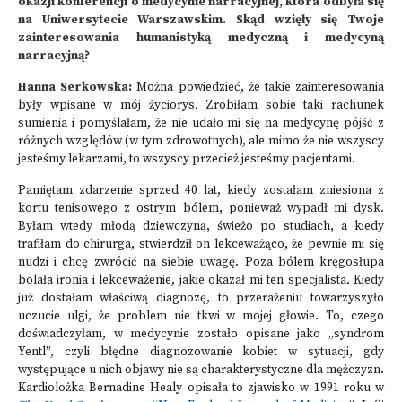
okazji konferencji o medycynie narracyjnej, która odbyła się
na Uniwersytecie Warszawskim. Skąd wzięły się Twoje
zainteresowania humanistyką medyczną i medycyną
narracyjną?
Hanna Serkowska:
Można powiedzieć, że takie zainteresowania
były wpisane w mój życiorys. Zrobiłam sobie taki rachunek
sumienia i pomyślałam, że nie udało mi się na medycynę pójść z
różnych względów (w tym zdrowotnych), ale mimo że nie wszyscy
jesteśmy lekarzami, to wszyscy przecież jesteśmy pacjentami.
Pamiętam zdarzenie sprzed 40 lat, kiedy zostałam zniesiona z
kortu tenisowego z ostrym bólem, ponieważ wypadł mi dysk.
Byłam wtedy młodą dziewczyną, świeżo po studiach, a kiedy
trafiłam do chirurga, stwierdził on lekceważąco, że pewnie mi się
nudzi i chcę zwrócić na siebie uwagę. Poza bólem kręgosłupa
bolała ironia i lekceważenie, jakie okazał mi ten specjalista. Kiedy
już dostałam właściwą diagnozę, to przerażeniu towarzyszyło
uczucie ulgi, że problem nie tkwi w mojej głowie. To, czego
doświadczyłam, w medycynie zostało opisane jako „syndrom
Yentl”, czyli błędne diagnozowanie kobiet w sytuacji, gdy
występujące u nich objawy nie są charakterystyczne dla mężczyzn.
Kardiolożka Bernadine Healy opisała to zjawisko w 1991 roku w