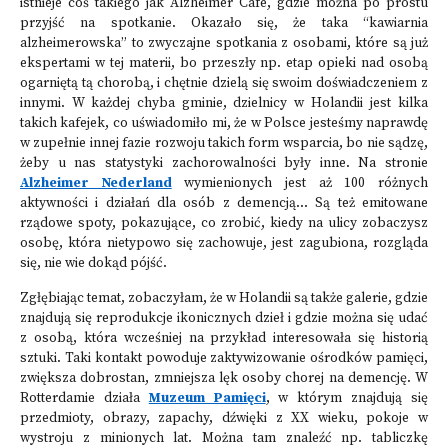
istnieje coś takiego jak Alzheimer Café, gdzie można po prostu
przyjść na spotkanie. Okazało się, że taka “kawiarnia
alzheimerowska” to zwyczajne spotkania z osobami, które są już
ekspertami w tej materii, bo przeszły np. etap opieki nad osobą
ogarniętą tą chorobą, i chętnie dzielą się swoim doświadczeniem z
innymi. W każdej chyba gminie, dzielnicy w Holandii jest kilka
takich kafejek, co uświadomiło mi, że w Polsce jesteśmy naprawdę
w zupełnie innej fazie rozwoju takich form wsparcia, bo nie sądzę,
żeby u nas statystyki zachorowalności były inne. Na stronie
Alzheimer Ne
d
erland
wymienionych jest aż 100 różnych
aktywności i działań dla osób z demencją... Są też emitowane
rządowe spoty, pokazujące, co zrobić, kiedy na ulicy zobaczysz
osobę, która nietypowo się zachowuje, jest zagubiona, rozgląda
się, nie wie dokąd pójść.
Zgłębiając temat, zobaczyłam, że w Holandii są także galerie, gdzie
znajdują się reprodukcje ikonicznych dzieł i gdzie można się udać
z osobą, która wcześniej na przykład interesowała się historią
sztuki. Taki kontakt powoduje zaktywizowanie ośrodków pamięci,
zwiększa dobrostan, zmniejsza lęk osoby chorej na demencję. W
Rotterdamie działa
Muzeum Pamięci
, w którym znajdują się
przedmioty, obrazy, zapachy, dźwięki z XX wieku, pokoje w
wystroju z minionych lat. Można tam znaleźć np. tabliczkę