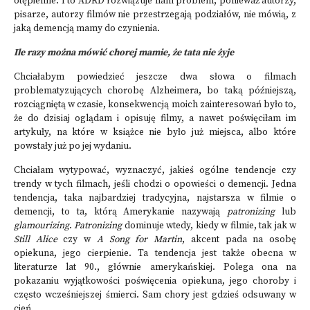
otępienne. I to ADRD rozwiązuje nam problem, ponieważ autorzy,
pisarze, autorzy filmów nie przestrzegają podziałów, nie mówią, z
jaką demencją mamy do czynienia.
Ile razy można mówić chorej mamie, że tata nie żyje
Chciałabym powiedzieć jeszcze dwa słowa o filmach
problematyzujących chorobę Alzheimera, bo
taką późniejszą,
rozciągniętą w czasie, konsekwencją moich zainteresowań było to,
że do dzisiaj oglądam i opisuję filmy, a nawet poświęciłam im
artykuły, na które w książce nie było już miejsca, albo które
powstały już po jej wydaniu.
Chciałam wytypować, wyznaczyć, jakieś ogólne tendencje czy
trendy w tych filmach, jeśli chodzi o opowieści o demencji. Jedna
tendencja, taka najbardziej tradycyjna, najstarsza w filmie o
demencji, to ta, którą Amerykanie nazywają
patronizing
lub
glamourizing
.
Patronizing
dominuje wtedy, kiedy w filmie, tak jak w
Still Alice
czy w
A Song for Martin
, akcent pada na osobę
opiekuna, jego cierpienie. Ta tendencja jest także obecna w
literaturze lat 90., głównie amerykańskiej. Polega ona na
pokazaniu wyjątkowości poświęcenia opiekuna, jego choroby i
często wcześniejszej śmierci. Sam chory jest gdzieś odsuwany w
cień.