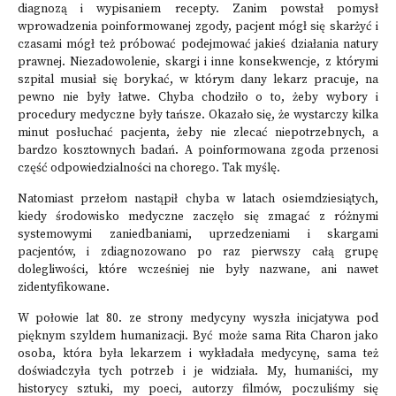
diagnozą i wypisaniem recepty. Zanim powstał pomysł
wprowadzenia poinformowanej zgody, pacjent mógł się skarżyć i
czasami mógł też próbować podejmować jakieś działania natury
prawnej. Niezadowolenie, skargi i inne konsekwencje, z którymi
szpital musiał się borykać, w którym dany lekarz pracuje, na
pewno nie były łatwe. Chyba chodziło o to, żeby wybory i
procedury medyczne były tańsze. Okazało się, że wystarczy kilka
minut posłuchać pacjenta, żeby nie zlecać niepotrzebnych, a
bardzo kosztownych badań. A poinformowana zgoda przenosi
część odpowiedzialności na chorego. Tak myślę.
Natomiast przełom nastąpił chyba w latach osiemdziesiątych,
kiedy środowisko medyczne zaczęło się zmagać z różnymi
systemowymi zaniedbaniami, uprzedzeniami i skargami
pacjentów, i zdiagnozowano po raz pierwszy całą grupę
dolegliwości, które wcześniej nie były nazwane, ani nawet
zidentyfikowane.
W połowie lat 80. ze strony medycyny wyszła inicjatywa pod
pięknym szyldem humanizacji. Być może sama Rita Charon jako
osoba, która była lekarzem i wykładała medycynę, sama też
doświadczyła tych potrzeb i je widziała. My, humaniści, my
historycy sztuki, my poeci, autorzy filmów, poczuliśmy się