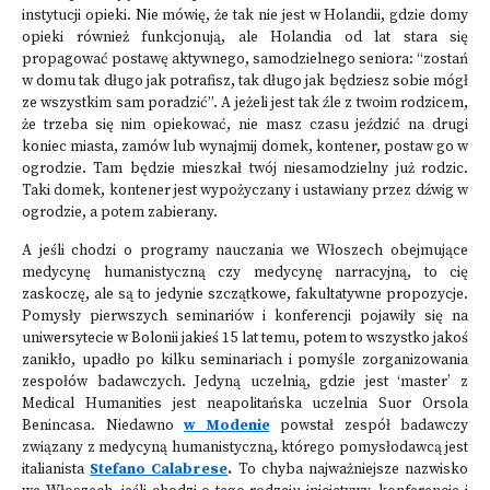
instytucji opieki. Nie mówię, że tak nie jest w Holandii, gdzie domy
opieki również funkcjonują, ale Holandia od lat stara się
propagować postawę aktywnego, samodzielnego seniora: “zostań
w domu tak długo jak potrafisz, tak długo jak będziesz sobie mógł
ze wszystkim sam poradzić”. A jeżeli jest tak źle z twoim rodzicem,
że trzeba się nim opiekować, nie masz czasu jeździć na drugi
koniec miasta, zamów lub wynajmij domek, kontener, postaw go w
ogrodzie. Tam będzie mieszkał twój niesamodzielny już rodzic.
Taki domek, kontener jest wypożyczany i ustawiany przez dźwig w
ogrodzie, a potem zabierany.
A jeśli chodzi o programy nauczania we Włoszech obejmujące
medycynę humanistyczną czy medycynę narracyjną, to cię
zaskoczę, ale są to jedynie szczątkowe, fakultatywne propozycje.
Pomysły pierwszych seminariów i konferencji pojawiły się na
uniwersytecie w Bolonii jakieś 15 lat temu, potem to wszystko jakoś
zanikło, upadło po kilku seminariach i pomyśle zorganizowania
zespołów badawczych. Jedyną uczelnią, gdzie jest ‘master’ z
Medical Humanities jest neapolitańska uczelnia Suor Orsola
Benincasa. Niedawno
w Modenie
powstał zespół badawczy
związany z medycyną humanistyczną, którego pomysłodawcą jest
italianista
Stefano Calabrese
.
To chyba najważniejsze nazwisko