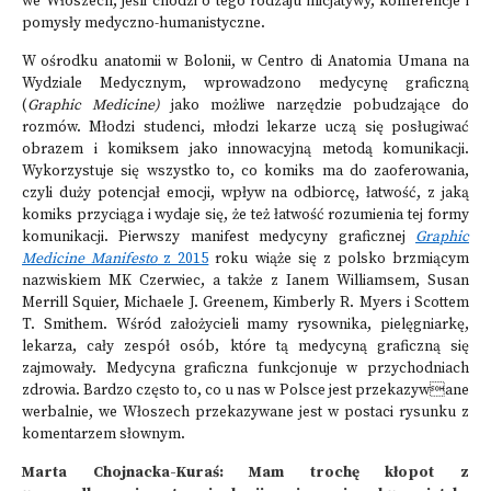
we Włoszech, jeśli chodzi o tego rodzaju inicjatywy, konferencje i
pomysły medyczno-humanistyczne.
W ośrodku anatomii w Bolonii, w Centro di Anatomia Umana na
Wydziale Medycznym, wprowadzono medycynę graficzną
(
Graphic Medicine)
jako możliwe narzędzie pobudzające do
rozmów. Młodzi studenci, młodzi lekarze uczą się posługiwać
obrazem i komiksem jako innowacyjną metodą komunikacji.
Wykorzystuje się wszystko to, co komiks ma do zaoferowania,
czyli duży potencjał emocji, wpływ na odbiorcę, łatwość, z jaką
komiks przyciąga i wydaje się, że też łatwość rozumienia tej formy
komunikacji. Pierwszy manifest medycyny graficznej
Graphic
Medicine Manifesto
z 2015
roku wiąże się z polsko brzmiącym
nazwiskiem MK Czerwiec, a także z Ianem Williamsem, Susan
Merrill Squier, Michaele J. Greenem, Kimberly R. Myers i Scottem
T. Smithem. Wśród założycieli mamy rysownika, pielęgniarkę,
lekarza, cały zespół osób, które tą medycyną graficzną się
zajmowały. Medycyna graficzna funkcjonuje w przychodniach
zdrowia. Bardzo często to, co u nas w Polsce jest przekazywane
werbalnie, we Włoszech przekazywane jest w postaci rysunku z
komentarzem słownym.
Marta Chojnacka-Kuraś: Mam trochę kłopot z