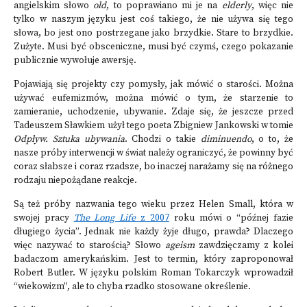
angielskim słowo
old
, to poprawiano mi je na
elderly
, więc nie
tylko w naszym języku jest coś takiego, że nie używa się tego
słowa, bo jest ono postrzegane jako brzydkie. Stare to brzydkie.
Zużyte. Musi być obsceniczne, musi być czymś, czego pokazanie
publicznie wywołuje awersję.
Pojawiają się projekty czy pomysły, jak mówić o starości. Można
używać eufemizmów, można mówić o tym, że starzenie to
zamieranie, uchodzenie, ubywanie. Zdaje się, że jeszcze przed
Tadeuszem Sławkiem użył tego poeta Zbigniew Jankowski w tomie
Odpływ. Sztuka ubywania
. Chodzi o takie
diminuendo
, o to, że
nasze próby interwencji w świat należy ograniczyć, że powinny być
coraz słabsze i coraz rzadsze, bo inaczej narażamy się na różnego
rodzaju niepożądane reakcje.
Są też próby nazwania tego wieku przez Helen Small, która w
swojej pracy
The Long Life
z 2007
roku mówi o “późnej fazie
długiego życia”. Jednak nie każdy żyje długo, prawda? Dlaczego
więc nazywać to starością? Słowo
ageism
zawdzięczamy z kolei
badaczom amerykańskim. Jest to termin, który zaproponował
Robert Butler. W języku polskim Roman Tokarczyk wprowadził
“wiekowizm”, ale to chyba rzadko stosowane określenie.