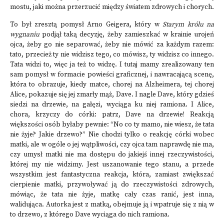
mostu, jaki można przerzucić między światem zdrowych i chorych.
To był zresztą pomysł Arno Geigera, który w
Starym królu na
wygnaniu
podjął taką decyzję, żeby zamieszkać w krainie urojeń
ojca, żeby go nie separować, żeby nie mówić za każdym razem:
tato, przecież ty nie widzisz tego, co mówisz, ty widzisz co innego.
Tata widzi to, więc ja też to widzę. I tutaj mamy zrealizowany ten
sam pomysł w formacie powieści graficznej, i nawracającą scenę,
która to obrazuje, kiedy matce, chorej na Alzheimera, tej chorej
Alice, pokazuje się jej zmarły mąż, Dave. I nagle Dave, który gdzieś
siedzi na drzewie, na gałęzi, wyciąga ku niej ramiona. I Alice,
chora, krzyczy do córki: patrz, Dave na drzewie! Reakcją
większości osób byłaby pewnie: “No co ty mamo, nie wiesz, że tata
nie żyje? Jakie drzewo?” Nie chodzi tylko o reakcję córki wobec
matki, ale w ogóle o jej wątpliwości, czy ojca tam naprawdę nie ma,
czy umysł matki nie ma dostępu do jakiejś innej rzeczywistości,
której my nie widzimy. Jest uszanowanie tego stanu, a przede
wszystkim jest fantastyczna reakcja, która, zamiast zwiększać
cierpienie matki, przywoływać ją do rzeczywistości zdrowych,
mówiąc, że tata nie żyje, matkę cały czas ranić, jest inna,
walidująca. Autorka jest z matką, obejmuje ją i wpatruje się z nią w
to drzewo, z którego Dave wyciąga do nich ramiona.