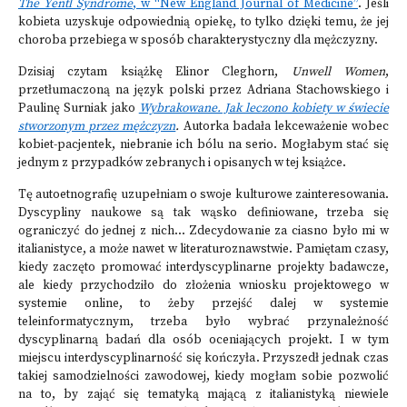
The Yentl Syndrome
, w “New England Journal of Medicine”
. Jeśli
kobieta uzyskuje odpowiednią opiekę, to tylko dzięki temu, że jej
choroba przebiega w sposób charakterystyczny dla mężczyzny.
Dzisiaj czytam książkę Elinor Cleghorn,
Unwell Women
,
przetłumaczoną na język polski przez Adriana Stachowskiego i
Paulinę Surniak jako
Wybrakowane. Jak leczono kobiety w świecie
stworzonym przez mężczyzn
.
Autorka badała lekceważenie wobec
kobiet-pacjentek, niebranie ich bólu na serio. Mogłabym stać się
jednym z przypadków zebranych i opisanych w tej książce.
Tę autoetnografię uzupełniam o swoje kulturowe zainteresowania.
Dyscypliny naukowe są tak wąsko definiowane, trzeba się
ograniczyć do jednej z nich... Zdecydowanie za ciasno było mi w
italianistyce, a może nawet w literaturoznawstwie. Pamiętam czasy,
kiedy zaczęto promować interdyscyplinarne projekty badawcze,
ale kiedy przychodziło do złożenia wniosku projektowego w
systemie online, to żeby przejść dalej w systemie
teleinformatycznym, trzeba było wybrać przynależność
dyscyplinarną badań dla osób oceniających projekt. I w tym
miejscu interdyscyplinarność się kończyła. Przyszedł jednak czas
takiej samodzielności zawodowej, kiedy mogłam sobie pozwolić
na to, by zająć się tematyką mającą z italianistyką niewiele