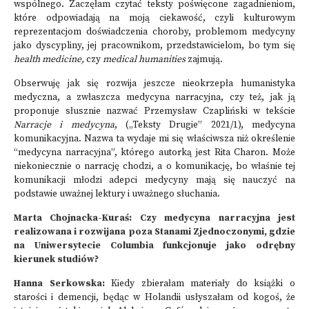
wspólnego. Zaczęłam czytać teksty poświęcone zagadnieniom,
które odpowiadają na moją ciekawość, czyli kulturowym
reprezentacjom doświadczenia choroby, problemom medycyny
jako dyscypliny, jej pracownikom, przedstawicielom, bo tym się
health medicine,
czy
medical humanities
zajmują.
Obserwuję jak się rozwija jeszcze nieokrzepła humanistyka
medyczna, a zwłaszcza medycyna narracyjna, czy też, jak ją
proponuje słusznie nazwać Przemysław Czapliński w tekście
Narracje i medycyna
, („Teksty Drugie” 2021/1), medycyna
komunikacyjna. Nazwa ta wydaje mi się właściwsza niż określenie
“medycyna narracyjna”, którego autorką jest Rita Charon. Może
niekoniecznie o narrację chodzi, a o komunikację, bo właśnie tej
komunikacji młodzi adepci medycyny mają się nauczyć na
podstawie uważnej lektury i uważnego słuchania.
Marta Chojnacka-Kuraś: Czy medycyna narracyjna jest
realizowana i rozwijana poza Stanami Zjednoczonymi, gdzie
na Uniwersytecie Columbia funkcjonuje jako odrębny
kierunek studiów?
Hanna Serkowska:
Kiedy zbierałam materiały do książki o
starości i demencji, będąc w Holandii usłyszałam od kogoś, że