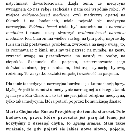
natychmiast dowartościowani dzięki temu, że medycyna
wyciągnęła do nas rękę i zechciała z nami coś wspólnie robić. W
miejsce
evidence-based medicine
, czyli medycyny opartej na
faktach i na badaniach, miała pojawić się medycyna
narracyjna.
Evidence-based
miała być uzupełniona o
narrative
medicine
i razem miały stworzyć
evidence-based narrative
medicine
. Rita Charon ma wielkie zasługi na tym polu, naprawdę.
Już sam fakt postawienia problemu, zwrócenia na niego uwagi, to,
że rozmawiając z kimś, musimy też patrzeć na mimikę, na gesty,
zwracać uwagę na przemilczenia, na nastrój tej osoby, na
niepokój. Szacunek dla pacjenta, zainteresowanie jego
doświadczeniami, jego statusem, historią, sytuacją bytową,
rodzinną. To wszystko kształci empatię i uważność na pacjenta.
Dla mnie ta medycyna narracyjna bardzo się z komunikacją łączy.
Myślę, że jeśli ktoś mówi o medycynie narracyjnej to dlatego, że tak
ją nazywa Rita Charon. I to też nie jest jakaś odrębna medycyna,
tylko taka medycyna, która potrafi poprzez komunikację działać.
Marta Chojnacka-Kuraś: Przejdźmy do tematu starości. Pole
badawcze, przez które przeszłaś już parę lat temu, już
liczyłyśmy z dziesięć chyba, to
ageing studies
. Mam takie
wrażenie, że gdy pojawi się jakieś nowe słowo, pojęcie,