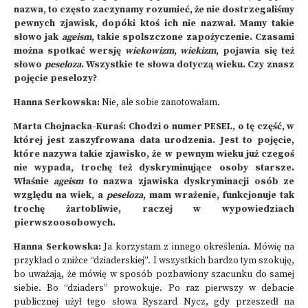
nazwa, to często zaczynamy rozumieć, że nie dostrzegaliśmy
pewnych zjawisk, dopóki ktoś ich nie nazwał. Mamy takie
słowo jak
ageism
, takie spolszczone zapożyczenie. Czasami
można spotkać wersję
wiekowizm
,
wiekizm
, pojawia się też
słowo
peseloza
. Wszystkie te słowa dotyczą wieku. Czy znasz
pojęcie peselozy?
Hanna Serkowska:
Nie, ale sobie zanotowałam.
Marta Chojnacka-Kuraś: Chodzi o numer PESEL, o tę część, w
której jest zaszyfrowana data urodzenia. Jest to pojęcie,
które nazywa takie zjawisko, że w pewnym wieku już czegoś
nie wypada, trochę też dyskryminujące osoby starsze.
Właśnie
ageism
to nazwa zjawiska dyskryminacji osób ze
względu na wiek, a
peseloza
, mam wrażenie, funkcjonuje tak
trochę żartobliwie, raczej w wypowiedziach
pierwszoosobowych.
Hanna Serkowska:
Ja korzystam z innego określenia. Mówię na
przykład o zniżce “dziaderskiej”. I wszystkich bardzo tym szokuję,
bo uważają, że mówię w sposób pozbawiony szacunku do samej
siebie. Bo “dziaders” prowokuje. Po raz pierwszy w debacie
publicznej użył tego słowa Ryszard Nycz, gdy przeszedł na