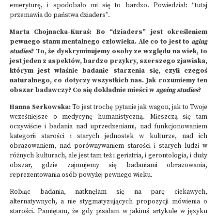
emeryturę, i spodobało mi się to bardzo. Powiedział: “tutaj
przemawia do państwa dziaders”.
Marta Chojnacka-Kuraś: Bo “dziaders” jest określeniem
pewnego stanu mentalnego człowieka. Ale co to jest to
aging
studies
? To, że dyskryminujemy osoby ze względu na wiek, to
jest jeden z aspektów, bardzo przykry, szerszego zjawiska,
którym jest właśnie badanie starzenia się, czyli czegoś
naturalnego, co dotyczy wszystkich nas. Jak rozumiemy ten
obszar badawczy? Co się dokładnie mieści w
ageing studies
?
Hanna Serkowska:
To jest trochę pytanie jak wagon, jak to Twoje
wcześniejsze o medycynę humanistyczną. Mieszczą się tam
oczywiście i badania nad uprzedzeniami, nad funkcjonowaniem
kategorii starości i starych jednostek w kulturze, nad ich
obrazowaniem, nad porównywaniem starości i starych ludzi w
różnych kulturach, ale jest tam też i geriatria, i gerontologia, i duży
obszar, gdzie zajmujemy się badaniami obrazowania,
reprezentowania osób powyżej pewnego wieku.
Robiąc badania, natknęłam się na parę ciekawych,
alternatywnych, a nie stygmatyzujących propozycji mówienia o
starości. Pamiętam, że gdy pisałam w jakimś artykule w języku