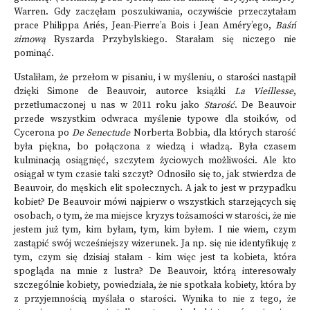
Warren. Gdy zaczęłam poszukiwania, oczywiście przeczytałam
prace Philippa Ariés, Jean-Pierre’a Bois i Jean Améry’ego,
Baśń
zimową
Ryszarda Przybylskiego. Starałam się niczego nie
pominąć.
Ustaliłam, że przełom w pisaniu, i w myśleniu, o starości nastąpił
dzięki Simone de Beauvoir, autorce książki
La Vieillesse
,
przetłumaczonej u nas w 2011 roku jako
Starość
. De Beauvoir
przede wszystkim odwraca myślenie typowe dla stoików, od
Cycerona po
De Senectude
Norberta Bobbia, dla których starość
była piękna, bo połączona z wiedzą i władzą. Była czasem
kulminacją osiągnięć, szczytem życiowych możliwości. Ale kto
osiągał w tym czasie taki szczyt? Odnosiło się to, jak stwierdza de
Beauvoir, do męskich elit społecznych. A jak to jest w przypadku
kobiet? De Beauvoir mówi najpierw o wszystkich starzejących się
osobach, o tym, że ma miejsce kryzys tożsamości w starości, że nie
jestem już tym, kim byłam, tym, kim byłem. I nie wiem, czym
zastąpić swój wcześniejszy wizerunek. Ja np. się nie identyfikuję z
tym, czym się dzisiaj stałam - kim więc jest ta kobieta, która
spogląda na mnie z lustra? De Beauvoir, którą interesowały
szczególnie kobiety, powiedziała, że nie spotkała kobiety, która by
z przyjemnością myślała o starości. Wynika to nie z tego, że