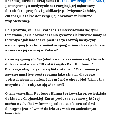
oraz współredaktorką numeru
„Tekstów Drugich” (1/2021)
poświęconego medycynie narracyjnej. Jej najnowszy
dorobek to projekty i publikacje poświęcone żałobie,
eutanazji, a także depresji i jej obrazom w kulturze
współczesnej.
Co sprawiło, że Pani Profesor zainteresowała się tymi
tematami? Jakie doświadczenia życiowe i lekturowe miały na
to wpływ? Jak badaczka postrzega rozwój medycyny
narracyjnej (czy też komunikacyjnej) w innych krajach oraz
szanse na jej rozwój w Polsce?
Czym są
ageing studies
(studia nad starzeniem się), których
dotyczy wydana w 2018 roku książka Pani Profesor?
Dlaczego stygmatyzuje się ludzi starych? Czy demencja
zawsze musi być postrzegana jako strata i dlaczego
potrzebujemy metafor, żeby mówić o chorobie? Jak można
uczynić z choroby swoją własność?
O tym wszystkim Profesor Hanna Serkowska opowiedziała
dr Marcie Chojnackiej-Kuraś podczas rozmowy, której
można wysłuchać w formie podcastu, a która od dziś
dostępna jest również do lektury w nieco zmienionym