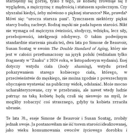
starzejemy się gorzej, tylko z tego, że kobietę zrównuje się z
wyglądem, a mężczyznę z mądrością i statusem społecznym. Czy
słyszałaś kiedyś, żeby mówiono o pięknej staruszce? Nie, prawda?
Mówi się: “urocza starsza pani”. Tymczasem niektórzy piękni
starcy budzą zachwyt. Rodzaj męski nie pada łupem starości. Nikt
nie wymaga od mężczyzn świeżości, słodyczy, wdzięku, lecz siły,
przebojowości, inteligencji zdobywcy. O takim podwójnym
standardzie starzenia pisała też, dwa lata po Simone de Beauvoir,
Susan Sontag w swoim
The Double Standard of Aging
, który nie
jest w całości przetłumaczony na język polski (widziałam tylko
fragmenty w “Znaku” z 2024 roku, w listopadowym wydaniu). Esej
dotyczy wstydu ciała (
body shaming
), wstydu przed
pokazywaniem starego kobiecego ciała, którego, w
przeciwieństwie do męskiego, nie można zgodnie z powszechnym
obyczajem wystawiać na publiczny widok, odsłaniać. Może mocno
ucharakteryzowane, czy w przebraniu, ale nawet wtedy ludzie
patrząc na taką kobietę będą czuli się nieswojo na myśl, że
mogliby zobaczyć coś strasznego, gdyby ta kobieta zrzuciła
ubranie.
Te lata 70., eseje Simone de Beauvoir i Susan Sontag, zrobiły
jednak swoje. Ja postanowiłam nie iść torem starości idealizowanej,
jako wieku konsumowania owoców życiowego dorobku i