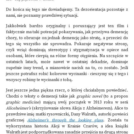
Do końca się tego nie dowiadujemy. Ta dezorientacja pozostaje z
nami, nie poznamy prawdziwej sytuacji.
Jakkolwiek bardzo oryginalny i poruszający jest ten film i
faktycznie ma taki potencjał pokazywania, jak przeżywa demencję
chory, to obrazuje on jednak demencję jako stratę, a przecież do
tego się wszystko nie sprowadza. Pokazuje negatywne strony,
czyli wciąż dominują stereotypy i stygmatyzacja w opiece nad
osobami, które cierpią na różne formy otępienia. Na szczęście w
ostatnich latach, może nawet w ostatniej dekadzie, dominuje
zupełnie inny trend, a mianowicie nacisk na to, co zostało. Jeśli
jeszcze potrafisz robić kolorowe wycinanki - cieszymy się z tego i
wszyscy robimy te wycinanki z tobą.
Jest jeszcze jedna piękna rzecz, o której chciałabym powiedzieć.
Chodzi o teksty o demencji takie jak
graphic novel
(to a propos
graphic medicine
) mającą swój początek w 2013 roku w serii
Aliceheimer’s
(skrzyżowanie słowa Alicja z Alzheimerem). Alice to
prawdziwe imię matki rysowniczki, Dany Walrath, autorki powieści
graficznej
Alzheimer's through the looking glass
. Została tu
wykorzystana historia Alicji w Krainie Czarów, a idea książki
Walrath jest podporządkowana zasadzie przejścia na drugą stronę