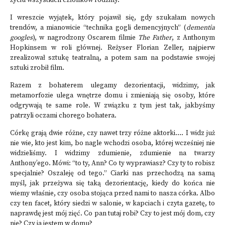
życiu wszystkich członków rodziny.
I wreszcie wyjątek, który pojawił się, gdy szukałam nowych
trendów, a mianowicie “technika gogli demencyjnych” (
dementia
googles
), w nagrodzony Oscarem filmie
The Father
, z Anthonym
Hopkinsem w roli głównej. Reżyser Florian Zeller, najpierw
zrealizował sztukę teatralną, a potem sam na podstawie swojej
sztuki zrobił film.
Razem z bohaterem ulegamy dezorientacji, widzimy, jak
metamorfozie ulega wnętrze domu i zmieniają się osoby, które
odgrywają te same role. W związku z tym jest tak, jakbyśmy
patrzyli oczami chorego bohatera.
Córkę grają dwie różne, czy nawet trzy różne aktorki…. I widz już
nie wie, kto jest kim, bo nagle wchodzi osoba, której wcześniej nie
widzieliśmy. I widzimy zdumienie, zdumienie na twarzy
Anthony’ego. Mówi: “to ty, Ann? Co ty wyprawiasz? Czy ty to robisz
specjalnie? Oszaleję od tego.” Ciarki nas przechodzą na samą
myśl, jak przeżywa się taką dezorientację, kiedy do końca nie
wiemy właśnie, czy osoba stojąca przed nami to nasza córka. Albo
czy ten facet, który siedzi w salonie, w kapciach i czyta gazetę, to
naprawdę jest mój zięć. Co pan tutaj robi? Czy to jest mój dom, czy
nie? Czy ja jestem w domu?