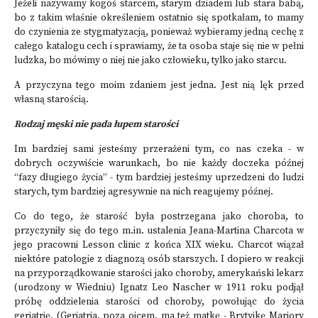
Jeżeli nazywamy kogoś starcem, starym dziadem lub stara babą,
bo z takim właśnie określeniem ostatnio się spotkałam, to mamy
do czynienia ze stygmatyzacją, ponieważ wybieramy jedną cechę z
całego katalogu cech i sprawiamy, że ta osoba staje się nie w pełni
ludzka, bo mówimy o niej nie jako człowieku, tylko jako starcu.
A przyczyna tego moim zdaniem jest jedna. Jest nią lęk przed
własną starością.
Rodzaj męski nie pada łupem starości
Im bardziej sami jesteśmy przerażeni tym, co nas czeka - w
dobrych oczywiście warunkach, bo nie każdy doczeka późnej
“fazy długiego życia” - tym bardziej jesteśmy uprzedzeni do ludzi
starych, tym bardziej agresywnie na nich reagujemy późnej.
Co do tego, że starość była postrzegana jako choroba, to
przyczyniły się do tego m.in. ustalenia Jeana-Martina Charcota w
jego pracowni Lesson clinic z końca XIX wieku. Charcot wiązał
niektóre patologie z diagnozą osób starszych. I dopiero w reakcji
na przyporządkowanie starości jako choroby, amerykański lekarz
(urodzony w Wiedniu) Ignatz Leo Nascher w 1911 roku podjął
próbę oddzielenia starości od choroby, powołując do życia
geriatrię. (Geriatria, poza ojcem, ma też matkę - Brytyjkę Marjory