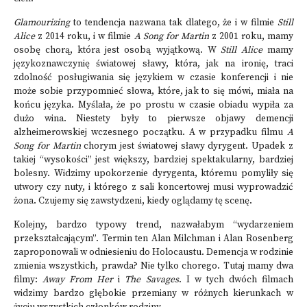
Glamourizing
to tendencja nazwana tak dlatego, że i w filmie
Still
Alice
z 2014 roku, i w filmie
A Song for Martin
z 2001 roku, mamy
osobę chorą, która jest osobą wyjątkową. W
Still Alice
mamy
językoznawczynię światowej sławy, która, jak na ironię, traci
zdolność posługiwania się językiem w czasie konferencji i nie
może sobie przypomnieć słowa, które, jak to się mówi, miała na
końcu języka. Myślała, że po prostu w czasie obiadu wypiła za
dużo wina. Niestety były to pierwsze objawy demencji
alzheimerowskiej wczesnego początku. A w przypadku filmu
A
Song for Martin
chorym jest światowej sławy dyrygent. Upadek z
takiej “wysokości” jest większy, bardziej spektakularny, bardziej
bolesny. Widzimy upokorzenie dyrygenta, któremu pomyliły się
utwory czy nuty, i którego z sali koncertowej musi wyprowadzić
żona. Czujemy się zawstydzeni, kiedy oglądamy tę scenę.
Kolejny, bardzo typowy trend, nazwałabym “wydarzeniem
przekształcającym”. Termin ten Alan Milchman i Alan Rosenberg
zaproponowali w odniesieniu do Holocaustu. Demencja w rodzinie
zmienia wszystkich, prawda? Nie tylko chorego. Tutaj mamy dwa
filmy:
Away From Her
i
The Savages
. I w tych dwóch filmach
widzimy bardzo głębokie przemiany w różnych kierunkach w