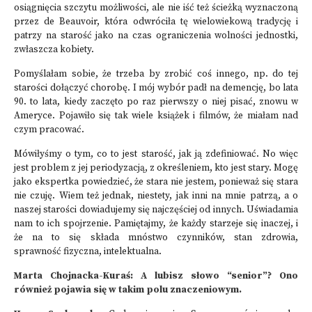
osiągnięcia szczytu możliwości, ale nie iść też ścieżką wyznaczoną
przez de Beauvoir, która odwróciła tę wielowiekową tradycję i
patrzy na starość jako na czas ograniczenia wolności jednostki,
zwłaszcza kobiety.
Pomyślałam sobie, że trzeba by zrobić coś innego, np. do tej
starości dołączyć chorobę. I mój wybór padł na demencję, bo lata
90. to lata, kiedy zaczęto po raz pierwszy o niej pisać, znowu w
Ameryce. Pojawiło się tak wiele książek i filmów, że miałam nad
czym pracować.
Mówiłyśmy o tym, co to jest starość, jak ją zdefiniować. No więc
jest problem z jej periodyzacją, z określeniem, kto jest stary. Mogę
jako ekspertka powiedzieć, że stara nie jestem, ponieważ się stara
nie czuję. Wiem też jednak, niestety, jak inni na mnie patrzą, a o
naszej starości dowiadujemy się najczęściej od innych. Uświadamia
nam to ich spojrzenie.
Pamiętajmy, że każdy starzeje się inaczej, i
że na to się składa mnóstwo czynników, stan zdrowia,
sprawność fizyczna, intelektualna.
Marta Chojnacka-Kuraś: A lubisz słowo “senior”? Ono
również pojawia się w takim polu znaczeniowym.