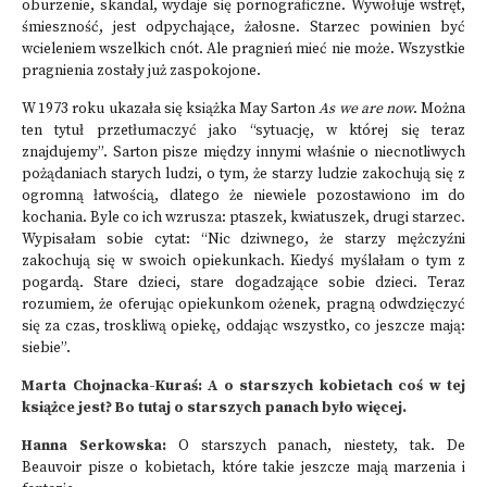
oburzenie, skandal, wydaje się pornograficzne. Wywołuje wstręt,
śmieszność, jest odpychające, żałosne. Starzec powinien być
wcieleniem wszelkich cnót. Ale pragnień mieć nie może. Wszystkie
pragnienia zostały już zaspokojone.
W 1973 roku ukazała się książka May Sarton
As we are now
. Można
ten tytuł przetłumaczyć jako “sytuację, w której się teraz
znajdujemy”. Sarton pisze między innymi właśnie o niecnotliwych
pożądaniach starych ludzi, o tym, że starzy ludzie zakochują się z
ogromną łatwością, dlatego że niewiele pozostawiono im do
kochania. Byle co ich wzrusza: ptaszek, kwiatuszek, drugi starzec.
Wypisałam sobie cytat: “Nic dziwnego, że starzy mężczyźni
zakochują się w swoich opiekunkach. Kiedyś myślałam o tym z
pogardą. Stare dzieci, stare dogadzające sobie dzieci. Teraz
rozumiem, że oferując opiekunkom ożenek, pragną odwdzięczyć
się za czas, troskliwą opiekę, oddając wszystko, co jeszcze mają:
siebie”.
Marta Chojnacka-Kuraś: A o starszych kobietach coś w tej
książce jest? Bo tutaj o starszych panach było więcej.
Hanna Serkowska:
O starszych panach, niestety, tak. De
Beauvoir pisze o kobietach, które takie jeszcze mają marzenia i