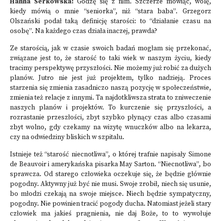
Hanna Serkowska:
Godzę się z nim. Szczerze mówiąc, wolę,
kiedy mówią o mnie “seniorka”, niż “stara baba”. Grzegorz
Olszański podał taką definicję starości: to “działanie czasu na
osobę”. Na każdego czas działa inaczej, prawda?
Ze starością, jak w czasie swoich badań mogłam się przekonać,
związane jest to, że starość to taki wiek w naszym życiu, kiedy
tracimy perspektywę przyszłości. Nie możemy już robić za dużych
planów. Jutro nie jest już projektem, tylko nadzieją. Proces
starzenia się zmienia zasadniczo naszą pozycję w społeczeństwie,
zmienia też relacje z innymi. Ta najdotkliwsza strata to zniweczenie
naszych planów i projektów. To kurczenie się przyszłości, a
rozrastanie przeszłości, zbyt szybko płynący czas albo czasami
zbyt wolno, gdy czekamy na wizytę wnuczków albo na lekarza,
czy na odwiedziny bliskich w szpitalu.
Istnieje też “starość niecnotliwa”, o której trafnie napisały Simone
de Beauvoir i amerykańska pisarka May Sarton. “Niecnotliwa”, bo
sprawcza. Od starego człowieka oczekuje się, że będzie głównie
pogodny. Aktywny już być nie musi. Swoje zrobił, niech się usunie,
bo młodzi czekają na swoje miejsce. Niech będzie sympatyczny,
pogodny. Nie powinien tracić pogody ducha. Natomiast jeżeli stary
człowiek ma jakieś pragnienia, nie daj Boże, to to wywołuje