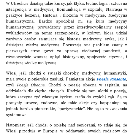
W Utrechcie działają takie kursy, jak Etyka, technologia i sztuczna
inteligencja w medycynie, Komunikacja w szpitalu, Narracja w
praktyce leczenia, Historia i filozofia w medycynie, Medycyna
humanistyczna. Bardzo spodobał mi się kurs medycyny
humanistycznej prowadzony przez interdyscyplinarny zespół
wykładowców na temat szczepionek, w którym biorą udział
zarówno osoby zajmujące się historią medycyny, etyką, jak i
dzisiejszą wiedzą medyczną. Poruszają one problem znany z
pierwszych stron gazet za sprawą niedawnej pandemii, a
równocześnie wnoszą ogląd historyczny, spojrzenie etyczne, i
dzisiejszą wiedzę medyczną.
Włosi, jeśli chodzi o związki choroby, medycyny, humanistyki,
mają swoje pionierskie zasługi. Pamiętam akcję
Poesia Presente
,
czyli
Poezja Obecna
. Chodzi o poezję obecną w szpitalu, na
oddziałach dla ciężko chorych. Kładzie się tam ulotki z poezją,
która zaczyna żyć własnym życiem, trafia do czyichś rąk. Są to
pomysły urocze, cudowne, ale takie akcje czy happeningi są
jednak bardzo pionierskie, “partyzanckie”. Nie są to rozwiązania
systemowe.
Natomiast jeśli chodzi o opiekę nad seniorami, to zdaje się, że
Włosi przodują w Europie w oddawaniu swoich rodziców do