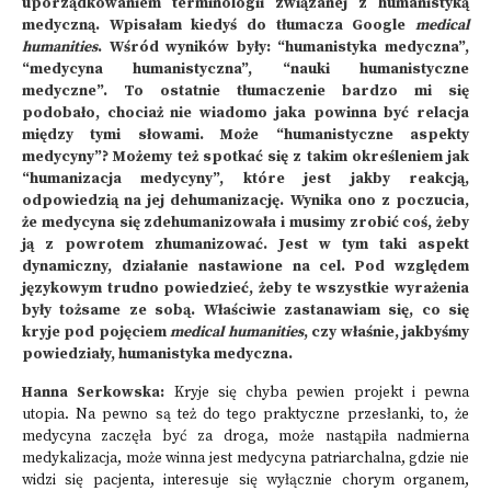
uporządkowaniem terminologii związanej z humanistyką
medyczną. Wpisałam kiedyś do tłumacza Google
medical
humanities
. Wśród wyników były: “humanistyka medyczna”,
“medycyna humanistyczna”, “nauki humanistyczne
medyczne”. To ostatnie tłumaczenie bardzo mi się
podobało, chociaż nie wiadomo jaka powinna być relacja
między tymi słowami. Może “humanistyczne aspekty
medycyny”? Możemy też spotkać się z takim określeniem jak
“humanizacja medycyny”, które jest jakby reakcją,
odpowiedzią na jej dehumanizację. Wynika ono z poczucia,
że medycyna się zdehumanizowała i musimy zrobić coś, żeby
ją z powrotem zhumanizować. Jest w tym taki aspekt
dynamiczny, działanie nastawione na cel. Pod względem
językowym trudno powiedzieć, żeby te wszystkie wyrażenia
były tożsame ze sobą. Właściwie zastanawiam się, co się
kryje pod pojęciem
medical humanities
, czy właśnie, jakbyśmy
powiedziały, humanistyka medyczna.
Hanna Serkowska:
Kryje się chyba pewien projekt i pewna
utopia. Na pewno są też do tego praktyczne przesłanki, to, że
medycyna zaczęła być za droga, może nastąpiła nadmierna
medykalizacja, może winna jest medycyna patriarchalna, gdzie nie
widzi się pacjenta, interesuje się wyłącznie chorym organem,