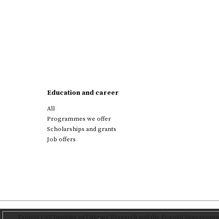
Education and career
All
Programmes we offer
Scholarships and grants
Job offers
Project
PAS Institute of Literary Research
and
the Poznań Supercompu