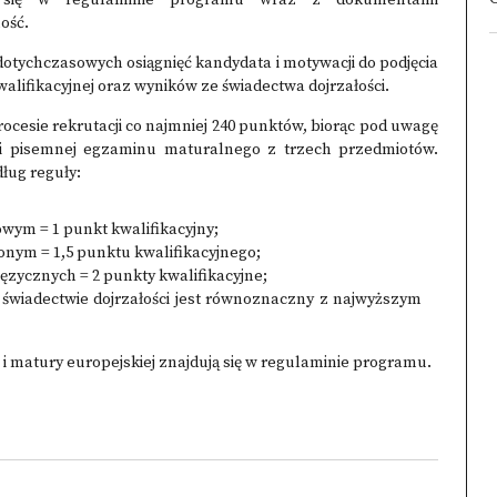
cy się w
regulaminie programu
wraz z dokumentami
ość.
otychczasowych osiągnięć kandydata i motywacji do podjęcia
ifikacyjnej oraz wyników ze świadectwa dojrzałości.
ocesie rekrutacji co najmniej 240 punktów, biorąc pod uwagę
ści pisemnej egzaminu maturalnego z trzech przedmiotów.
ług reguły:
ym = 1 punkt kwalifikacyjny;
nym = 1,5 punktu kwalifikacyjnego;
zycznych = 2 punkty kwalifikacyjne;
 świadectwie dojrzałości jest równoznaczny z najwyższym
 matury europejskiej znajdują się w
regulaminie programu
.