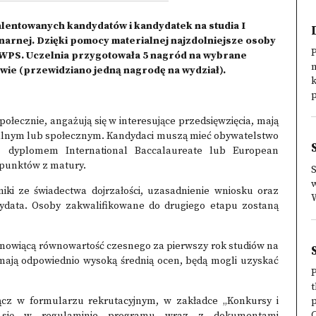
alentowanych kandydatów i kandydatek na studia I
onarnej. Dzięki pomocy materialnej najzdolniejsze osoby
SWPS. Uczelnia przygotowała 5 nagród na wybrane
wie (przewidziano jedną nagrodę na wydział).
p
ołecznie, angażują się w interesujące przedsięwzięcia, mają
alnym lub społecznym. Kandydaci muszą mieć obywatelstwo
ci, dyplomem International Baccalaureate lub European
 punktów z matury.
w
ki ze świadectwa dojrzałości, uzasadnienie wniosku oraz
W
ydata. Osoby zakwalifikowane do drugiego etapu zostaną
anowiącą równowartość czesnego za pierwszy rok studiów na
mają odpowiednio wysoką średnią ocen, będą mogli uzyskać
P
t
załącz w formularzu rekrutacyjnym, w zakładce „Konkursy i
p
C