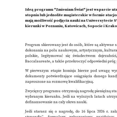
Ideą programu "Zmieniam Świat" jest wsparcie ut
stopnia lub jednolite magisterskie w formie stacj
mają możliwość podjęcia nauki na Uniwersytecie 
kierunki w Poznaniu, Katowicach, Sopocie i Krako
Program skierowany jest do osób, które są aktywne sp
dokonania na polu naukowym, artystycznym, kultur
polskie, legitymować się świadectwem dojrzałoś
Baccalaureate, a także przekroczyć odpowiedni próg
W pierwszym etapie komisja bierze pod uwagę wyni
dokumenty potwierdzające osiągnięcia danego kand
zaproszone na rozmowę kwalifikacyjną.
Zwycięzcy programu otrzymują nagrodę pieniężną st
wybranym kierunku. Jeśli na wyższych latach utrzy
dofinansowanie na cały okres nauki.
Jeśli starasz się o nagrodę, do 16 lipca 2026 r. 