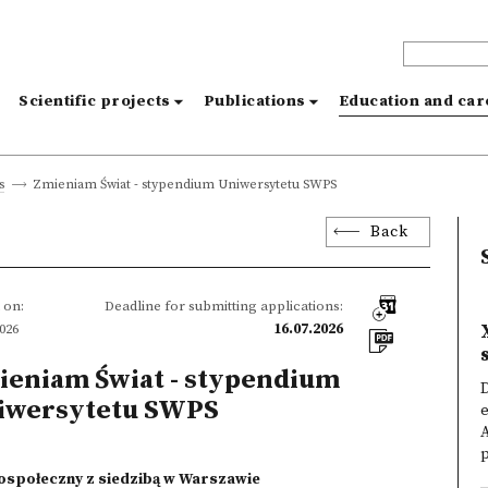
s
Scientific projects
Publications
Education and ca
Zmieniam Świat - stypendium Uniwersytetu SWPS
s
Back
 on:
Deadline for submitting applications:
2026
16.07.2026
ieniam Świat - stypendium
D
iwersytetu SWPS
e
A
p
ospołeczny z siedzibą w Warszawie