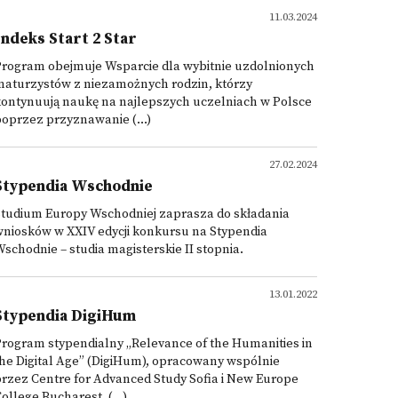
11.03.2024
Indeks Start 2 Star
Program obejmuje Wsparcie dla wybitnie uzdolnionych
maturzystów z niezamożnych rodzin, którzy
kontynuują naukę na najlepszych uczelniach w Polsce
oprzez przyznawanie (...)
27.02.2024
Stypendia Wschodnie
Studium Europy Wschodniej zaprasza do składania
niosków w XXIV edycji konkursu na Stypendia
schodnie – studia magisterskie II stopnia.
13.01.2022
Stypendia DigiHum
rogram stypendialny „Relevance of the Humanities in
he Digital Age” (DigiHum), opracowany wspólnie
rzez Centre for Advanced Study Sofia i New Europe
ollege Bucharest, (...)