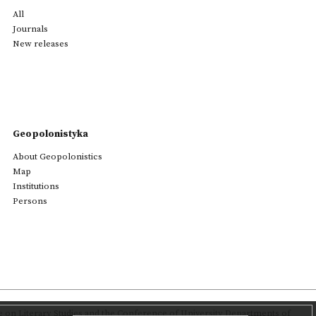
All
Journals
New releases
Geopolonistyka
About Geopolonistics
Map
Institutions
Persons
on Literary Studies
and the Conference of University Departments of