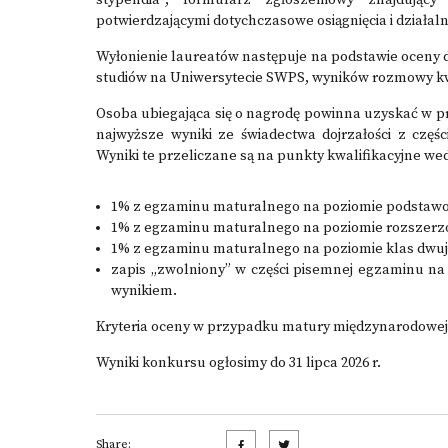
stypendia”, formularz zgłoszeniowy znajdują
potwierdzającymi dotychczasowe osiągnięcia i działaln
Wyłonienie laureatów następuje na podstawie oceny d
studiów na Uniwersytecie SWPS, wyników rozmowy kwal
Osoba ubiegająca się o nagrodę powinna uzyskać w pr
najwyższe wyniki ze świadectwa dojrzałości z czę
Wyniki te przeliczane są na punkty kwalifikacyjne wed
1% z egzaminu maturalnego na poziomie podstawow
1% z egzaminu maturalnego na poziomie rozszerzo
1% z egzaminu maturalnego na poziomie klas dwuję
zapis „zwolniony” w części pisemnej egzaminu na
wynikiem.
Kryteria oceny w przypadku matury międzynarodowej i
Wyniki konkursu ogłosimy do 31 lipca 2026 r.
Share: