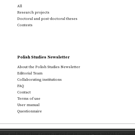
All
Research projects
Doctoral and post-doctoral theses
Contests
Polish Studies Newsletter
About the Polish Studies Newsletter
Editorial Team
Collaborating institutions
FAQ
Contact
Terms of use
User manual
Questionnaire
ting and Networking Centre
,
carried out in cooperation with
PAS Committee 