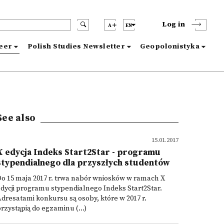
Log in
A
EN
reer
Polish Studies Newsletter
Geopolonistyka
See also
15.01.2017
X edycja Indeks Start2Star - programu
stypendialnego dla przyszłych studentów
o 15 maja 2017 r. trwa nabór wniosków w ramach X
dycji programu stypendialnego Indeks Start2Star.
dresatami konkursu są osoby, które w 2017 r.
rzystąpią do egzaminu (...)