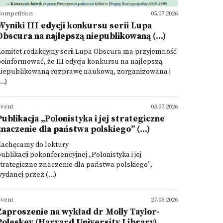
ompetition
05.07.2026
Wyniki III edycji konkursu serii Lupa
Obscura na najlepszą niepublikowaną (...)
omitet redakcyjny serii Lupa Obscura ma przyjemność
oinformować, że III edycja konkursu na najlepszą
niepublikowaną rozprawę naukową, zorganizowana i
...)
vent
03.07.2026
Publikacja „Polonistyka i jej strategiczne
znaczenie dla państwa polskiego” (...)
Zachęcamy do lektury
ublikacji pokonferencyjnej „Polonistyka i jej
trategiczne znaczenie dla państwa polskiego”,
ydanej przez (...)
vent
27.06.2026
Zaproszenie na wykład dr Molly Taylor-
Poleskey (Harvard University Library)