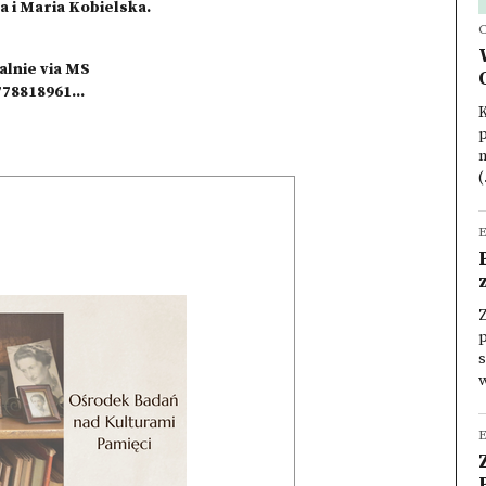
a i Maria Kobielska.
C
dalnie via MS
78818961...
K
p
(
E
p
s
w
E