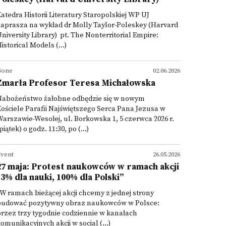
atedra Historii Literatury Staropolskiej WP UJ
aprasza na wykład dr Molly Taylor-Poleskey (Harvard
niversity Library) pt. The Nonterritorial Empire:
istorical Models (...)
Gone
02.06.2026
Zmarła Profesor Teresa Michałowska
Nabożeństwo żałobne odbędzie się w nowym
ościele Parafii Najświętszego Serca Pana Jezusa w
arszawie-Wesołej, ul. Borkowska 1, 5 czerwca 2026 r.
piątek) o godz. 11:30, po (...)
vent
26.05.2026
27 maja: Protest naukowców w ramach akcji
"3% dla nauki, 100% dla Polski”
W ramach bieżącej akcji chcemy z jednej strony
budować pozytywny obraz naukowców w Polsce:
rzez trzy tygodnie codziennie w kanałach
omunikacyjnych akcji w social (...)