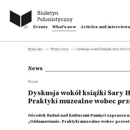
Events
What's new
Articles and interview
Dyskusja wokół książki Sary He
Main site
What's new
News
Event
Dyskusja wokół książki Sary 
Praktyki muzealne wobec pr
Ośrodek Badań nad Kulturami Pamięci zaprasza na
„Oddamawianie. Praktyki muzealne wobec przest