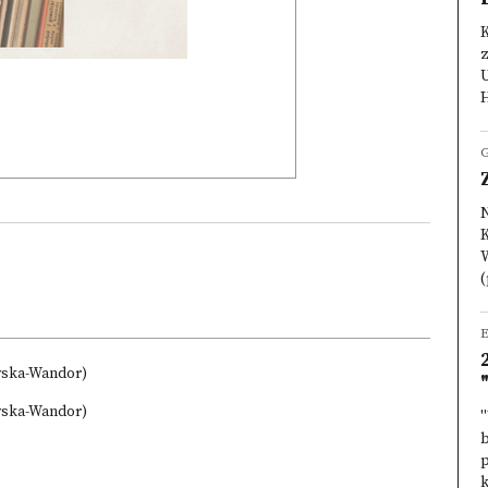
K
z
U
H
K
W
(
E
wska-Wandor)
wska-Wandor)
"
p
k