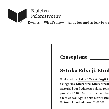
Events
What's new
Articles and interview
Czasopismo
Sztuka Edycji. Stu
Published by:
Zakład Tekstologii i
Categories:
Literature
,
Literature H
Editorial board address:
Zakład Tekst
pok. 215 87-100 Toruń e-mail: sztuk
Chief editor:
Agnieszka Markusz
Editorial board address:
01.01.2011