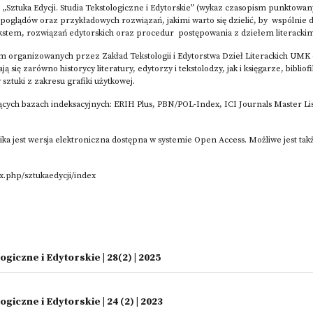
Sztuka Edycji. Studia Tekstologiczne i Edytorskie” (wykaz czasopism punktowan
oglądów oraz przykładowych rozwiązań, jakimi warto się dzielić, by wspólnie
kstem, rozwiązań edytorskich oraz procedur postępowania z dziełem literacki
lem organizowanych przez Zakład Tekstologii i Edytorstwa Dzieł Literackich UMK
 się zarówno historycy literatury, edytorzy i tekstolodzy, jak i księgarze, bibliof
 sztuki z zakresu grafiki użytkowej.
ących bazach indeksacyjnych: ERIH Plus, PBN/POL-Index, ICI Journals Master Lis
ka jest wersja elektroniczna dostępna w systemie Open Access. Możliwe jest t
x.php/sztukaedycji/index
ogiczne i Edytorskie | 28(2) | 2025
giczne i Edytorskie | 24 (2) | 2023