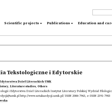
s
Scientific projects
Publications
Education and ca
dia Tekstologiczne i Edytorskie
 Edytorstwa Dzieł Literackich UMK
istory
,
Literature studies
,
Others
ologii i Edytorstwa Dzieł Literackich Instytut Literatury Polskiej Wydział Filolog
aedycji@umk.pl http://www.sztukaedycji.umk.pl/ ISSN 2084-7963, e-ISSN 2391-7903
ewska