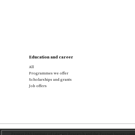
Education and career
All
Programmes we offer
Scholarships and grants
Job offers
Project
PAS Institute of Literary Research
and
the Poznań Supercompu