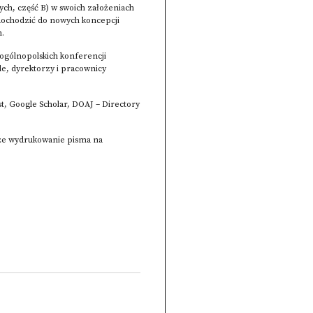
ych, część B) w swoich założeniach
 dochodzić do nowych koncepcji
m.
 ogólnopolskich konferencji
ile, dyrektorzy i pracownicy
t, Google Scholar, DOAJ – Directory
akże wydrukowanie pisma na