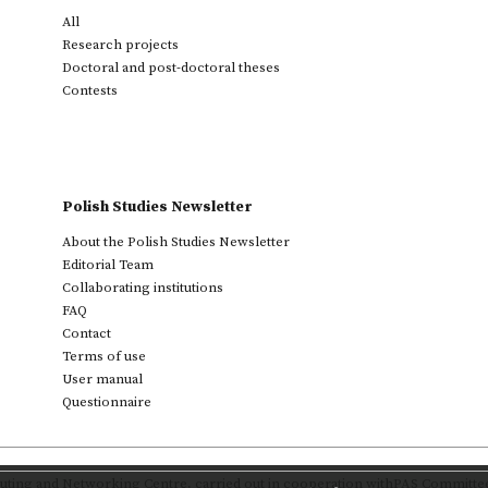
All
Research projects
Doctoral and post-doctoral theses
Contests
Polish Studies Newsletter
About the Polish Studies Newsletter
Editorial Team
Collaborating institutions
FAQ
Contact
Terms of use
User manual
Questionnaire
ting and Networking Centre
,
carried out in cooperation with
PAS Committee 