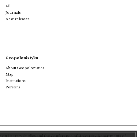
All
Journals
New releases
Geopolonistyka
About Geopolonistics
Map
Institutions
Persons
on Literary Studies
and the Conference of University Departments of