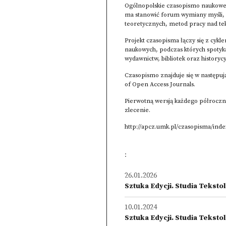
Ogólnopolskie czasopismo naukowe „
ma stanowić forum wymiany myśli, p
teoretycznych, metod pracy nad te
Projekt czasopisma łączy się z cyk
naukowych, podczas których spotykają
wydawnictw, bibliotek oraz historycy
Czasopismo znajduje się w następuj
of Open Access Journals.
Pierwotną wersją każdego półroczni
zlecenie.
http://apcz.umk.pl/czasopisma/inde
:
26.01.2026
Sztuka Edycji. Studia Tekstol
10.01.2024
Sztuka Edycji. Studia Tekstolo