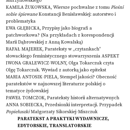
Murzynowskiego
KAMILA ŻUKOWSKA, Wiersze pochwalne z tomu
Pieśni
sobie śpiewane
Konstancji Benisławskiej: autorstwo i
problematyka
EWA GŁĘBICKA, Przypisy jako biografi a
patchworkowa? (Na przykładach z korespondencji
Marii Dąbrowskiej z Anną Kowalską)
RAFAŁ MAJEREK, Parateksty w „czytankach”
słowackiego feministycznego stowarzyszenia ASPEKT
IWONA GRALEWICZ-WOLNY, Olga Tokarczuk czyta
Olgę Tokarczuk. Wywiad z autorką jako epitekst
MARIA ANTOSIK-PIELA, Stempel jakości? Obecność
paratekstów w najnowszej literaturze polskiej o
tematyce żydowskiej
PAWEŁ TOMCZOK, Parateksty historii alternatywnych
ANNA SOBIECKA, Przedsionki interpretacji. Przypadek
Popiełuszki
Małgorzaty Sikorskiej-Miszczuk
PARATEKST A PRAKTYKI WYDAWNICZE,
EDYTORSKIE, TRANSLATORSKIE