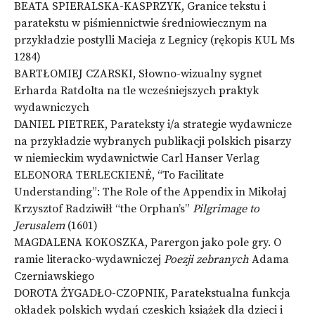
BEATA SPIERALSKA-KASPRZYK, Granice tekstu i
paratekstu w piśmiennictwie średniowiecznym na
przykładzie postylli Macieja z Legnicy (rękopis KUL Ms
1284)
BARTŁOMIEJ CZARSKI, Słowno-wizualny sygnet
Erharda Ratdolta na tle wcześniejszych praktyk
wydawniczych
DANIEL PIETREK, Parateksty i/a strategie wydawnicze
na przykładzie wybranych publikacji polskich pisarzy
w niemieckim wydawnictwie Carl Hanser Verlag
ELEONORA TERLECKIENĖ, “To Facilitate
Understanding”: The Role of the Appendix in Mikołaj
Krzysztof Radziwiłł “the Orphan’s”
Pilgrimage to
Jerusalem
(1601)
MAGDALENA KOKOSZKA, Parergon jako pole gry. O
ramie literacko-wydawniczej
Poezji zebranych
Adama
Czerniawskiego
DOROTA ŻYGADŁO-CZOPNIK, Paratekstualna funkcja
okładek polskich wydań czeskich książek dla dzieci i