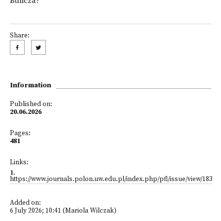
Bulicza?
Share:
Information
Published on:
20.06.2026
Pages:
481
Links:
1
.
https://www.journals.polon.uw.edu.pl/index.php/pfl/issue/view/183
Added on:
6 July 2026; 10:41 (Mariola Wilczak)