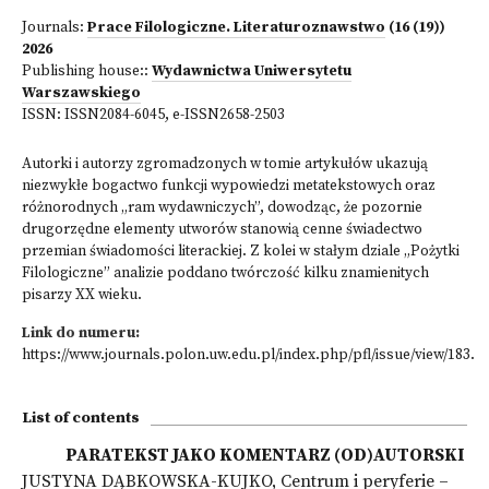
Journals:
Prace Filologiczne. Literaturoznawstwo
(16 (19))
2026
Publishing house::
Wydawnictwa Uniwersytetu
Warszawskiego
ISSN:
ISSN2084-6045, e-ISSN2658-2503
Autorki i autorzy zgromadzonych w tomie artykułów ukazują
niezwykłe bogactwo funkcji wypowiedzi metatekstowych oraz
różnorodnych „ram wydawniczych”, dowodząc, że pozornie
drugorzędne elementy utworów stanowią cenne świadectwo
przemian świadomości literackiej. Z kolei w stałym dziale „Pożytki
Filologiczne” analizie poddano twórczość kilku znamienitych
pisarzy XX wieku.
Link do numeru:
https://www.journals.polon.uw.edu.pl/index.php/pfl/issue/view/183
.
List of contents
PARATEKST JAKO KOMENTARZ (OD)AUTORSKI
JUSTYNA DĄBKOWSKA-KUJKO, Centrum i peryferie –