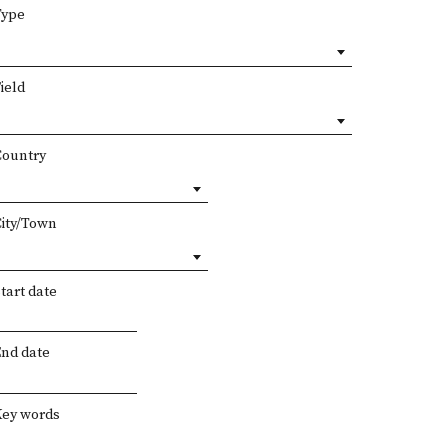
Type
ield
Country
City/Town
tart date
End date
Key words