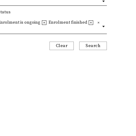
Status
Enrolment is ongoing
Enrolment finished
Clear
Search