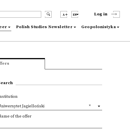
Log in
A
EN
reer
Polish Studies Newsletter
Geopolonistyka
ffers
Search
nstitution
niwersytet Jagielloński
ame of the offer