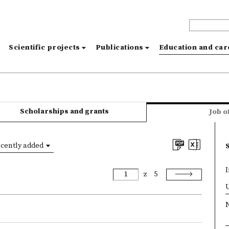
s
Scientific projects
Publications
Education and ca
Scholarships and grants
Job o
cently added
I
z
5
×
U
N