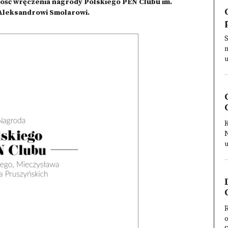
tość wręczenia nagrody Polskiego PEN Clubu im.
Aleksandrowi Smolarowi.
n
u
K
u
R