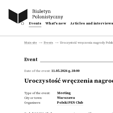
Events
What's new
Articles and interview
Uroczystość wręczenia nagrody Pols
Main site
Events
Event
Date of the event:
11.05.2026 g.18:00
Uroczystość wręczenia nagro
Meeting
Type of the event:
Warszawa
City or town:
Polski PEN Club
Organisers: