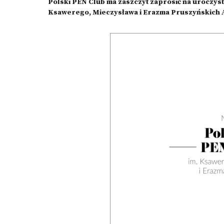
Polski PEN Club ma zaszczyt zaprosić na uroczys
Ksawerego, Mieczysława i Erazma Pruszyńskich 