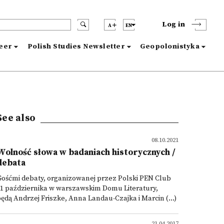
Log in
A
EN
reer
Polish Studies Newsletter
Geopolonistyka
See also
08.10.2021
Wolność słowa w badaniach historycznych /
debata
ośćmi debaty, organizowanej przez Polski PEN Club
11 października w warszawskim Domu Literatury,
ędą Andrzej Friszke, Anna Landau-Czajka i Marcin (...)
21.04.2017