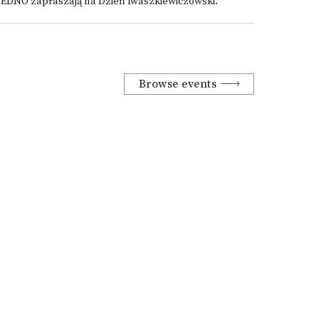
SEDNO zapraszają na Dzień Iwaszkiewiczowski.
Browse events