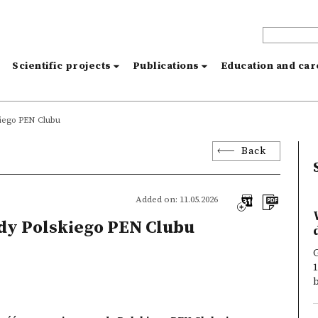
s
Scientific projects
Publications
Education and ca
kiego PEN Clubu
Back
Added on: 11.05.2026
dy Polskiego PEN Clubu
G
b