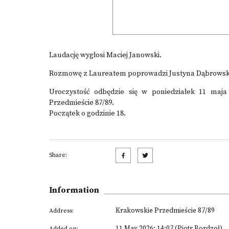
Laudację wygłosi Maciej Janowski.
Rozmowę z Laureatem poprowadzi Justyna Dąbrowsk
Uroczystość odbędzie się w poniedziałek 11 maj
Przedmieście 87/89.
Początek o godzinie 18.
Share:
Information
Krakowskie Przedmieście 87/89
Address:
11 May 2026; 14:07 (Piotr Bordzoł)
Added on: