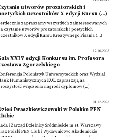
Czytanie utworów prozatorskich i
poetyckich uczestników X edycji Kursu (...)
Serdecznie zapraszamy wszystkich zainteresowanych
a czytanie utworów prozatorskich i poetyckich
czestników X edycji Kursu Kreatywnego Pisania (...)
17.10.2025
Gala XXIV edycji Konkursu im. Profesora
Czesława Zgorzelskiego
onferencja Polonistyk Uniwersyteckich oraz Wydział
Nauk Humanistycznych KUL zapraszają na
roczystość wręczenia nagród i dyplomów (...)
01.12.2023
Dzień Iwaszkiewiczowski w Polskim PEN
Clubie
ada i Zarząd Dzielnicy Śródmieście m.st. Warszawy
oraz Polski PEN Club i Wydawnictwo Akademickie