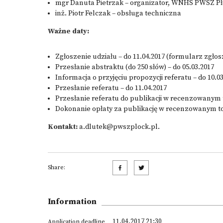
mgr Danuta Pietrzak – organizator, WNHS PWSZ Pł
inż. Piotr Felczak – obsługa techniczna
Ważne daty:
Zgłoszenie udziału – do 11.04.2017 (formularz zgłos
Przesłanie abstraktu (do 250 słów) – do 05.03.2017
Informacja o przyjęciu propozycji referatu – do 10.0
Przesłanie referatu – do 11.04.2017
Przesłanie referatu do publikacji w recenzowanym t
Dokonanie opłaty za publikację w recenzowanym to
Kontakt:
a.dlutek@pwszplock.pl
.
Share:
Information
11.04.2017 21:30
Application deadline