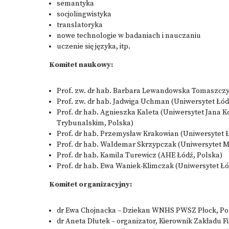
semantyka
socjolingwistyka
translatoryka
nowe technologie w badaniach i nauczaniu
uczenie się języka, itp.
Komitet naukowy:
Prof. zw. dr hab. Barbara Lewandowska Tomaszczy
Prof. zw. dr hab. Jadwiga Uchman (Uniwersytet Łód
Prof. dr hab. Agnieszka Kaleta (Uniwersytet Jana K
Trybunalskim, Polska)
Prof. dr hab. Przemysław Krakowian (Uniwersytet 
Prof. dr hab. Waldemar Skrzypczak (Uniwersytet Mi
Prof. dr hab. Kamila Turewicz (AHE Łódź, Polska)
Prof. dr hab. Ewa Waniek-Klimczak (Uniwersytet Łó
Komitet organizacyjny:
dr Ewa Chojnacka – Dziekan WNHS PWSZ Płock, Po
dr Aneta Dłutek – organizator, Kierownik Zakładu 