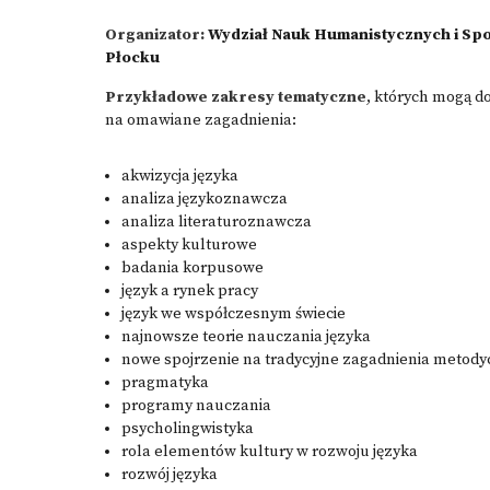
Organizator:
Wydział Nauk Humanistycznych i Sp
Płocku
Przykładowe zakresy tematyczne
, których mogą d
na omawiane zagadnienia:
akwizycja języka
analiza językoznawcza
analiza literaturoznawcza
aspekty kulturowe
badania korpusowe
język a rynek pracy
język we współczesnym świecie
najnowsze teorie nauczania języka
nowe spojrzenie na tradycyjne zagadnienia metod
pragmatyka
programy nauczania
psycholingwistyka
rola elementów kultury w rozwoju języka
rozwój języka