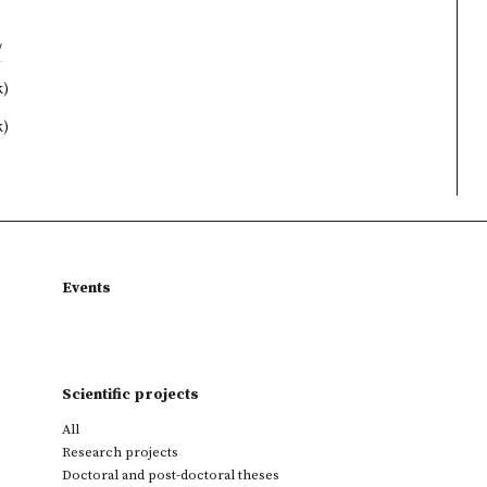
/
k)
k)
Events
Scientific projects
All
Research projects
Doctoral and post-doctoral theses