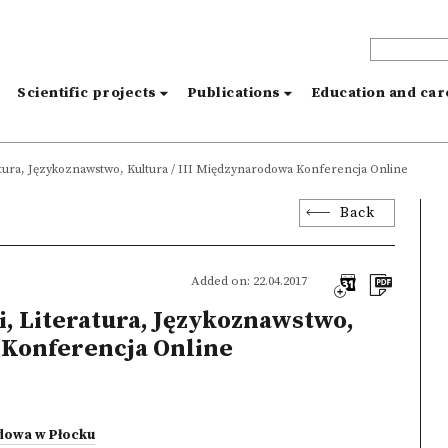
s
Scientific projects
Publications
Education and ca
ratura, Językoznawstwo, Kultura / III Międzynarodowa Konferencja Online
Back
Added on: 22.04.2017
i, Literatura, Językoznawstwo,
 Konferencja Online
dowa w Płocku