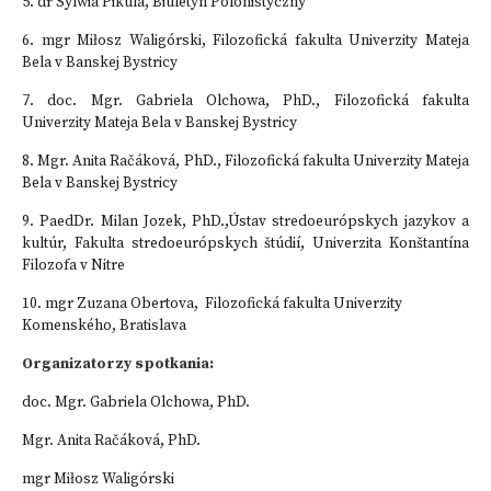
5. dr Sylwia Pikula, Biuletyn Polonistyczny
6. mgr Miłosz Waligórski, Filozofická fakulta Univerzity Mateja
Bela v Banskej Bystricy
7. doc. Mgr. Gabriela Olchowa, PhD., Filozofická fakulta
Univerzity Mateja Bela v Banskej Bystricy
8. Mgr. Anita Račáková, PhD., Filozofická fakulta Univerzity Mateja
Bela v Banskej Bystricy
9. PaedDr. Milan Jozek, PhD.,Ústav stredoeurópskych jazykov a
kultúr, Fakulta stredoeurópskych štúdií, Univerzita Konštantína
Filozofa v Nitre
10. mgr Zuzana Obertova, Filozofická fakulta Univerzity
Komenského, Bratislava
Organizatorzy spotkania:
doc. Mgr. Gabriela Olchowa, PhD.
Mgr. Anita Račáková, PhD.
mgr Miłosz Waligórski