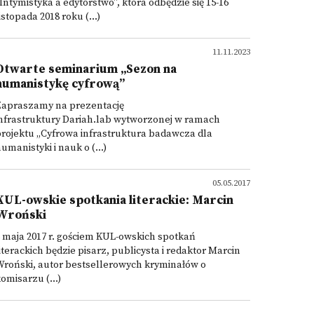
Intymistyka a edytorstwo", która odbędzie się 15-16
istopada 2018 roku (...)
11.11.2023
Otwarte seminarium „Sezon na
humanistykę cyfrową”
Zapraszamy na prezentację
nfrastruktury Dariah.lab wytworzonej w ramach
rojektu „Cyfrowa infrastruktura badawcza dla
umanistyki i nauk o (...)
05.05.2017
KUL-owskie spotkania literackie: Marcin
Wroński
 maja 2017 r. gościem KUL-owskich spotkań
iterackich będzie pisarz, publicysta i redaktor Marcin
roński, autor bestsellerowych kryminałów o
omisarzu (...)