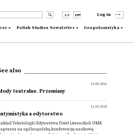
Log in
A
EN
reer
Polish Studies Newsletter
Geopolonistyka
See also
14.06.2016
Mody teatralne. Przemiany
11.03.2018
Intymistyka a edytorstwo
akład Tekstologii i Edytorstwa Dzieł Literackich UMK
zaprasza na ogólnopolską konferencję naukową