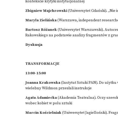
kontekście krytyki instytucjonalnej
Zbigniew Majchrowski
(Uniwersytet Gdański). „Nie i
Maryla Zielińska
(Warszawa, independent research
Bartosz Różanek
(Uniwersytet Warszawski). Autoce
Rakowskiego na podstawie analizy fragmentów z grud
Dyskusja
TRANSFORMACJE
13:00-15:00
Joanna Krakowska
(Instytut Sztuki PAN). Do użytk
wielebny Wildmon przesłali instrukcje
Agata Adamiecka
(Akademia Teatralna). Oczy szero
wobec kobiet w polu sztuki
Marcin Kościelniak
(Uniwersytet Jagielloński). Fra