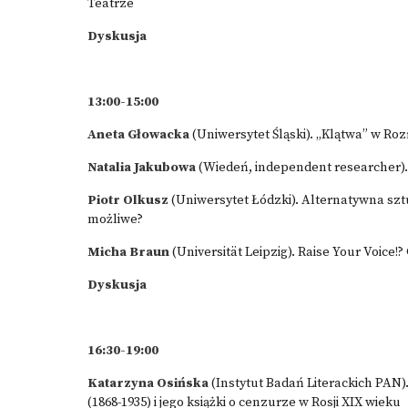
Teatrze
Dyskusja
13:00-15:00
Aneta Głowacka
(Uniwersytet Śląski). „Klątwa” w R
Natalia Jakubowa
(Wiedeń, independent researcher).
Piotr Olkusz
(Uniwersytet Łódzki). Alternatywna szt
możliwe?
Micha Braun
(Universität Leipzig). Raise Your Voice
Dyskusja
16:30-19:00
Katarzyna Osińska
(Instytut Badań Literackich PAN
(1868-1935) i jego książki o cenzurze w Rosji XIX wieku