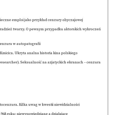
-wieczne emploi jako przykład cenzury obyczajowej
. Kradzież twarzy. O pewnym przypadku aktorskich wykroczeń
cenzura w autopatografii
e Kmicica. Ukryta analna historia kina polskiego
esearcher). Seksualność na azjatyckich ekranach – cenzura
 Autocenzura. Kilka uwag w kwestii niewidzialności
968 roku: niewypowiedziane a działające