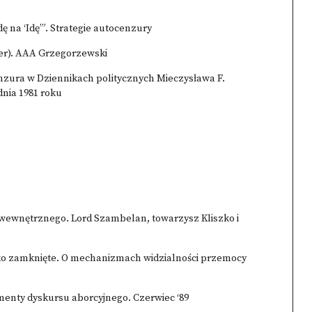
dę na ‘Idę’”. Strategie autocenzury
er). AAA Grzegorzewski
nzura w Dziennikach politycznych Mieczysława F.
nia 1981 roku
u wewnętrznego. Lord Szambelan, towarzysz Kliszko i
ko zamknięte. O mechanizmach widzialności przemocy
gmenty dyskursu aborcyjnego. Czerwiec ‘89