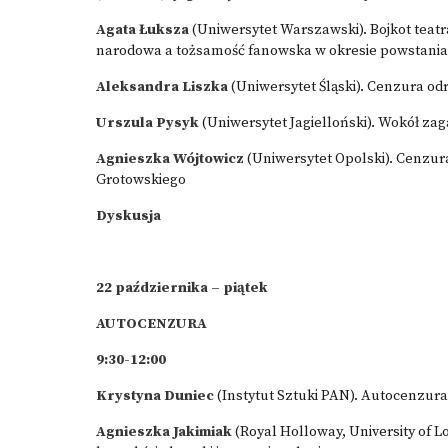
Agata Łuksza
(Uniwersytet Warszawski). Bojkot teat
narodowa a tożsamość fanowska w okresie powstani
Aleksandra Liszka
(Uniwersytet Śląski). Cenzura o
Urszula Pysyk
(Uniwersytet Jagielloński). Wokół zag
Agnieszka Wójtowicz
(Uniwersytet Opolski). Cenzur
Grotowskiego
Dyskusja
22
października
– piątek
AUTOCENZURA
9:30-12:00
Krystyna Duniec
(Instytut Sztuki PAN). Autocenzur
Agnieszka Jakimiak
(Royal Holloway, University of