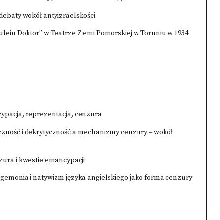
 debaty wokół antyizraelskości
aulein Doktor” w Teatrze Ziemi Pomorskiej w Toruniu w 1934
cypacja, reprezentacja, cenzura
tyczność i dekrytyczność a mechanizmy cenzury – wokół
ura i kwestie emancypacji
egemonia i natywizm języka angielskiego jako forma cenzury