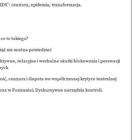
AIDS”: cenzura, epidemia, transformacja.
co to takiego?
iąż nie można powiedzieć
ektywne, relacyjne i werbalne skutki blokowania i perswazji
nych
ość, cenzura i ślepota we współczesnej krytyce teatralnej
cza w Poznaniu). Dyskursywne narzędzia kontroli.