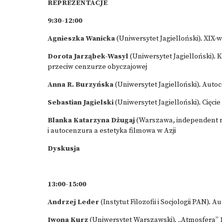
REPREZENTACJE
9:30-12:00
Agnieszka Wanicka
(Uniwersytet Jagielloński). XIX
Dorota Jarząbek-Wasyl
(Uniwersytet Jagielloński)
przeciw cenzurze obyczajowej
Anna R. Burzyńska
(Uniwersytet Jagielloński). Auto
Sebastian Jagielski
(Uniwersytet Jagielloński). Cięci
Blanka Katarzyna Dżugaj
(Warszawa, independent r
i autocenzura a estetyka filmowa w Azji
Dyskusja
13:00-15:00
Andrzej Leder
(Instytut Filozofii i Socjologii PAN).
Iwona Kurz
(Uniwersytet Warszawski). „Atmosfera” 1