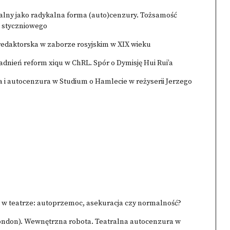
ralny jako radykalna forma (auto)cenzury. Tożsamość
a styczniowego
dredaktorska w zaborze rosyjskim w XIX wieku
adnień reform xiqu w ChRL. Spór o Dymisję Hui Rui’a
a i autocenzura w Studium o Hamlecie w reżyserii Jerzego
a w teatrze: autoprzemoc, asekuracja czy normalność?
 London). Wewnętrzna robota. Teatralna autocenzura w