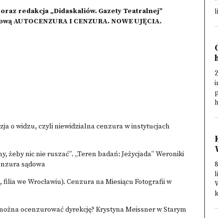
"
 oraz redakcja „Didaskaliów. Gazety Teatralnej”
l
ukową AUTOCENZURA I CENZURA. NOWE UJĘCIA.
i
p
h
ja o widzu, czyli niewidzialna cenzura w instytucjach
, żeby nic nie ruszać”. „Teren badań: Jeżycjada” Weroniki
cenzura sądowa
8
l
filia we Wrocławiu). Cenzura na Miesiącu Fotografii w
W
k
y można ocenzurować dyrekcję? Krystyna Meissner w Starym