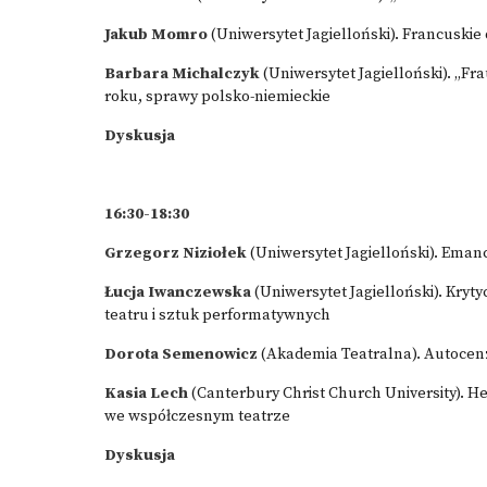
Jakub Momro
(Uniwersytet Jagielloński). Francuskie
Barbara Michalczyk
(Uniwersytet Jagielloński). „Fr
roku, sprawy polsko-niemieckie
Dyskusja
16:30-18:30
Grzegorz Niziołek
(Uniwersytet Jagielloński). Eman
Łucja Iwanczewska
(Uniwersytet Jagielloński). Kry
teatru i sztuk performatywnych
Dorota Semenowicz
(Akademia Teatralna). Autocenz
Kasia Lech
(Canterbury Christ Church University). H
we współczesnym teatrze
Dyskusja