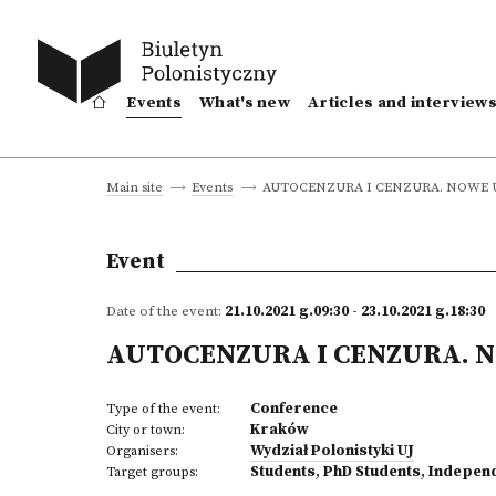
Events
What's new
Articles and interview
AUTOCENZURA I CENZURA. NOWE 
Main site
Events
Event
Date of the event:
21.10.2021 g.09:30 - 23.10.2021 g.18:30
AUTOCENZURA I CENZURA. 
Conference
Type of the event:
Kraków
City or town:
Wydział Polonistyki UJ
Organisers:
Students
,
PhD Students
,
Indepen
Target groups: