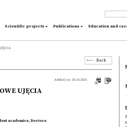
s
Scientific projects
Publications
Education and ca
UJĘCIA
Back
Added on: 20.10.2021
NOWE UJĘCIA
Z
dent academics
,
Doctors