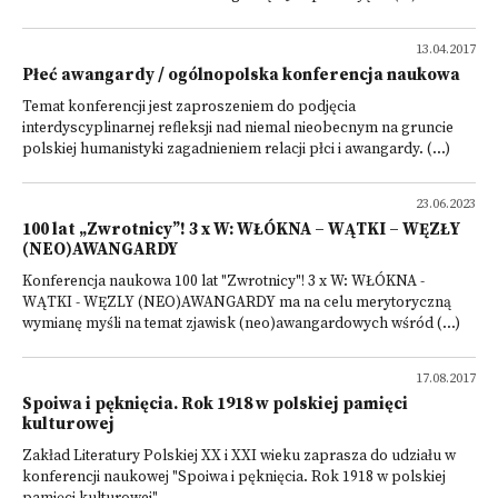
13.04.2017
Płeć awangardy / ogólnopolska konferencja naukowa
Temat konferencji jest zaproszeniem do podjęcia
interdyscyplinarnej refleksji nad niemal nieobecnym na gruncie
polskiej humanistyki zagadnieniem relacji płci i awangardy. (...)
23.06.2023
100 lat „Zwrotnicy”! 3 x W: WŁÓKNA – WĄTKI – WĘZŁY
(NEO)AWANGARDY
Konferencja naukowa 100 lat "Zwrotnicy"! 3 x W: WŁÓKNA -
WĄTKI - WĘZLY (NEO)AWANGARDY ma na celu merytoryczną
wymianę myśli na temat zjawisk (neo)awangardowych wśród (...)
17.08.2017
Spoiwa i pęknięcia. Rok 1918 w polskiej pamięci
kulturowej
Zakład Literatury Polskiej XX i XXI wieku zaprasza do udziału w
konferencji naukowej "Spoiwa i pęknięcia. Rok 1918 w polskiej