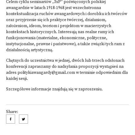
Celem cyklu seminariów „3xP” poświęconych polskiej
awangardzie w latach 1918-1968 jest wszechstronna
kontekstualizacja ruchów awangardowych i dorobku ich twórców
oraz przyjrzenie się ich praktyce twórczej, działaniom,
założeniom, ideom, teoriom i projektom w macierzystych
kontekstach historycznych. Interesują nas realne ramy ich
funkcjonowania (materialne, ekonomiczne, polityczne,
instytucjonalne, prawne i państwowe), a także związki tych ram z
działalnością artystyczną.
Chętnych do uczestnictwa w jednej, dwóch lub trzech odsłonach
konferencji zapraszamy do nadsyłania propozycji wystąpień na
adres politykiawangardy@gmail.com w terminie odpowiednim dla
każdej sesji.
Szczegółowe informacje znajdują się w zaproszeniu.
Share: