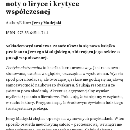
noty o liryce i krytyce
współczesnej
Author/Editor:
Jerzy Madejski
ISBN:
978-83-64511-71-4
Nakładem wydawnictwa Pasaże ukazała się nowa książka
profesora Jerzego Madejskiego, zbierająca jego szkice o
poezji współczesnej.
Poetyka ekstremalna
to książka literaturoznawcy. Jest rzeczowa i
stonowana, uważna w oglądzie, oszczędna w wysłowieniu. Wyszła
spod pióra badacza, ale tworzące ją szkice nie godzą się na jałową
samozwrotność naukowego dyskursu. Szukają rezonansu ze
światem poza akademią. Akcentują egzystencjalny wymiar
myślenia i pisania o literaturze. Pokazują, że istniejemy w czytaniu,
w ruchu lektury. Przypominają, że źródłowym żywiołem ludzkiego
świata jest interpretacja.
Jerzy Madejski chętnie operuje na wymownych przykładach. W ten
sposób oświetla nieuchwytną całość – proteuszową, wewnętrznie