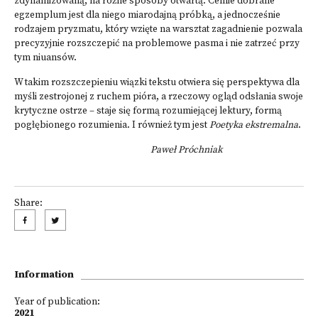
zdynamizowaną, na różne sposoby otwartą. Celnie dobrane
egzemplum jest dla niego miarodajną próbką, a jednocześnie
rodzajem pryzmatu, który wzięte na warsztat zagadnienie pozwala
precyzyjnie rozszczepić na problemowe pasma i nie zatrzeć przy
tym niuansów.
W takim rozszczepieniu wiązki tekstu otwiera się perspektywa dla
myśli zestrojonej z ruchem pióra, a rzeczowy ogląd odsłania swoje
krytyczne ostrze – staje się formą rozumiejącej lektury, formą
pogłębionego rozumienia. I również tym jest
Poetyka ekstremalna
.
Paweł Próchniak
Share:
Information
Year of publication:
2021