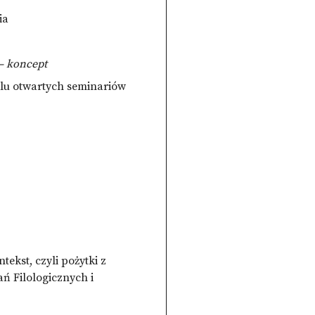
ia
– koncept
klu otwartych seminariów
ekst, czyli pożytki z
ń Filologicznych i