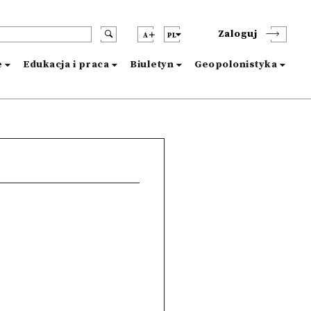
Zaloguj
A
PL
e
Edukacja i praca
Biuletyn
Geopolonistyka