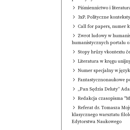
Piśmiennictwo i literatu
3xP. Polityczne konteks
Call for papers, numer k
Zwrot ludowy w humanist
humanistycznych portalu oh
Stopy hrůzy vkontextu č
Literatura w kręgu unijny
Numer specjalny w język
Fantastycznonaukowe po
„Pan Sędzia Deluty” Ada
Redakcja czasopisma "Me
Referat dr. Tomasza Mojs
klasycznego warsztatu filo
Edytorstwa Naukowego