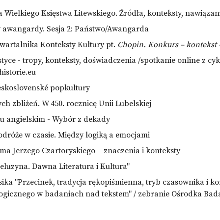
ra Wielkiego Księstwa Litewskiego. Źródła, konteksty, nawiązan
ty awangardy. Sesja 2: Państwo/Awangarda
wartalnika Konteksty Kultury pt.
Chopin. Konkurs – kontekst 
yce - tropy, konteksty, doświadczenia /spotkanie online z cy
istorie.eu
eskoslovenské popkultury
ch zbliżeń. W 450. rocznicę Unii Lubelskiej
u angielskim - Wybór z dekady
dróże w czasie. Między logiką a emocjami
ma Jerzego Czartoryskiego – znaczenia i konteksty
luzyna. Dawna Literatura i Kultura"
ika "Przecinek, tradycja rękopiśmienna, tryb czasownika i kont
logicznego w badaniach nad tekstem" / zebranie Ośrodka Bada