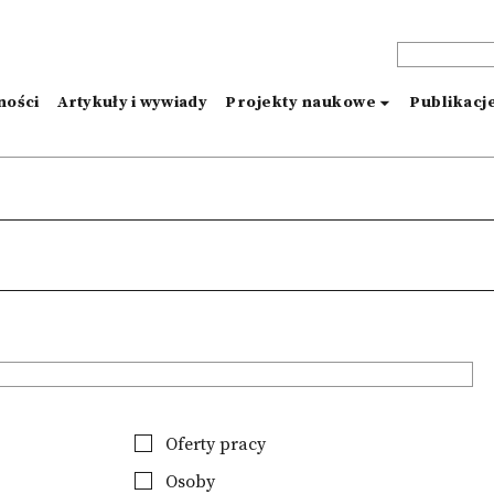
ności
Artykuły i wywiady
Projekty naukowe
Publikacj
Oferty pracy
Osoby