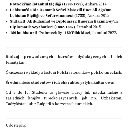
Potocki’nin İstanbul Elçiliği (1788-1793)
, Ankara 2014.
Lehistan'da Bir Osmanlı Sefiri Ziştovili Hacı Ali Ağa'nın
Lehistan Elçiliği ve Sefaretnamesi (1755)
, Ankara 2015
Sultan II. Abdülhamid ve Diplomasi: Hüseyin Kazım Bey'in
Diplomatik Seyahatleri (1882-1887)
, Istanbul 2015.
180 lat historii -Polonezköy- 180 Yıllık Mazi
, Istanbul 2022.
Rodzaj prowadzonych kursów dydaktycznych i ich
tematyka:
Ćwiczenia i wykłady z historii Polski i stosunków polsko-tureckich.
Średnia ilość studentów i ich charakterystyka kulturowa:
Od 5 do 10. Studenci to głównie Turcy lub młodzi ludzie z
sąsiędnich krajów tureckojęzycznych, jak np. Uzbekistan,
Tadżykistan lub z Bułgarii o korzeniach tureckich.
Udostępnij: