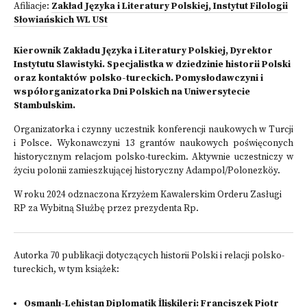
Afiliacje:
Zakład Języka i Literatury Polskiej, Instytut Filologii
Słowiańskich WL USt
Kierownik Zakładu Języka i Literatury Polskiej, Dyrektor
Instytutu Slawistyki. Specjalistka w dziedzinie historii Polski
oraz kontaktów polsko-tureckich. Pomysłodawczyni i
współorganizatorka Dni Polskich na Uniwersytecie
Stambulskim.
Organizatorka i czynny uczestnik konferencji naukowych w Turcji
i Polsce. Wykonawczyni 13 grantów naukowych poświęconych
historycznym relacjom polsko-tureckim. Aktywnie uczestniczy w
życiu polonii zamieszkującej historyczny Adampol/Polonezköy.
W roku 2024 odznaczona Krzyżem Kawalerskim Orderu Zasługi
RP za Wybitną Służbę przez prezydenta Rp.
Autorka 70 publikacji dotyczących historii Polski i relacji polsko-
tureckich, w tym książek:
Osmanlı-Lehistan Diplomatik İlişkileri: Franciszek Piotr