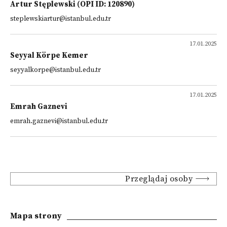
Artur Stęplewski (OPI ID: 120890)
steplewskiartur@istanbul.edu.tr
17.01.2025
Seyyal Körpe Kemer
seyyalkorpe@istanbul.edu.tr
17.01.2025
Emrah Gaznevi
emrah.gaznevi@istanbul.edu.tr
Przeglądaj osoby
Mapa strony