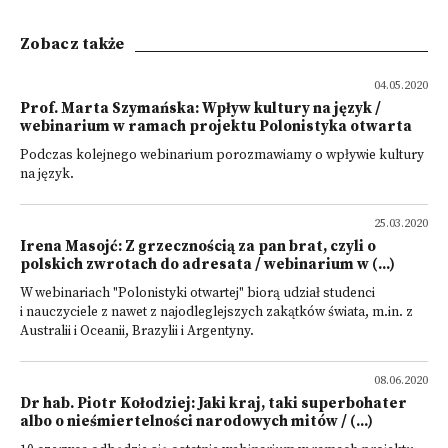
Zobacz także
04.05.2020
Prof. Marta Szymańska: Wpływ kultury na język /
webinarium w ramach projektu Polonistyka otwarta
Podczas kolejnego webinarium porozmawiamy o wpływie kultury
na język.
25.03.2020
Irena Masojć: Z grzecznością za pan brat, czyli o
polskich zwrotach do adresata / webinarium w (...)
W webinariach "Polonistyki otwartej" biorą udział studenci
i nauczyciele z nawet z najodleglejszych zakątków świata, m.in. z
Australii i Oceanii, Brazylii i Argentyny.
08.06.2020
Dr hab. Piotr Kołodziej: Jaki kraj, taki superbohater
albo o nieśmiertelności narodowych mitów / (...)