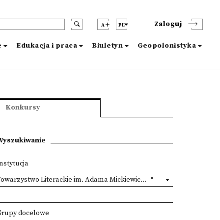
Zaloguj
A
PL
e
Edukacja i praca
Biuletyn
Geopolonistyka
Konkursy
Wyszukiwanie
nstytucja
owarzystwo Literackie im. Adama Mickiewicza Oddział Warszawski TLiAM
Grupy docelowe