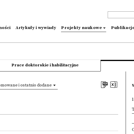
ności
Artykuły i wywiady
Projekty naukowe
Publikacj
Prace doktorskie i habilitacyjne
omowane i ostatnio dodane
I
×
T