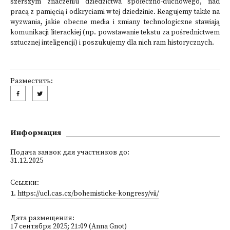
szerszym znaczeniu dziedzictwa społeczno-duchowego, nad
pracą z pamięcią i odkryciami w tej dziedzinie. Reagujemy także na
wyzwania, jakie obecne media i zmiany technologiczne stawiają
komunikacji literackiej (np. powstawanie tekstu za pośrednictwem
sztucznej inteligencji) i poszukujemy dla nich ram historycznych.
Разместить:
Информация
Подача заявок для участников до:
31.12.2025
Ссылки:
1
.
https://ucl.cas.cz/bohemisticke-kongresy/vii/
Дата размещения:
17 сентября 2025; 21:09 (Anna Gnot)