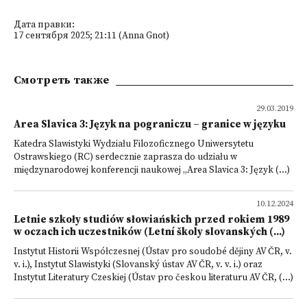
Дата правки:
17 сентября 2025; 21:11 (Anna Gnot)
Смотреть также
29.03.2019
Area Slavica 3: Język na pograniczu – granice w języku
Katedra Slawistyki Wydziału Filozoficznego Uniwersytetu
Ostrawskiego (RC) serdecznie zaprasza do udziału w
międzynarodowej konferencji naukowej „Area Slavica 3: Język (...)
10.12.2024
Letnie szkoły studiów słowiańskich przed rokiem 1989
w oczach ich uczestników (Letní školy slovanských (...)
Instytut Historii Współczesnej (Ústav pro soudobé dějiny AV ČR, v.
v. i.), Instytut Slawistyki (Slovanský ústav AV ČR, v. v. i.) oraz
Instytut Literatury Czeskiej (Ústav pro českou literaturu AV ČR, (...)