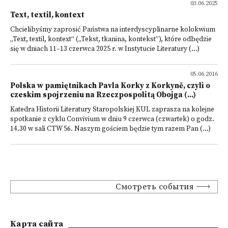
03.06.2025
Text, textil, kontext
Chcielibyśmy zaprosić Państwa na interdyscyplinarne kolokwium
„Text, textil, kontext“ („Tekst, tkanina, kontekst”), które odbędzie
się w dniach 11–13 czerwca 2025 r. w Instytucie Literatury (...)
05.06.2016
Polska w pamiętnikach Pavla Korky z Korkyně, czyli o
czeskim spojrzeniu na Rzeczpospolitą Obojga (...)
Katedra Historii Literatury Staropolskiej KUL zaprasza na kolejne
spotkanie z cyklu Convivium w dniu 9 czerwca (czwartek) o godz.
14.30 w sali CTW 56. Naszym gościem będzie tym razem Pan (...)
Смотреть события
Kарта сайта