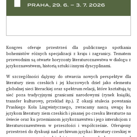
Kongres oferuje przestrzeń dla publicznego spotkania
bohemistów różnych specjalizacji z kraju i zagranicy. Tematem
przewodnim są otwarte horyzonty literaturoznawstwa w dialogu z
językoznawstwem, historią sztuki i innymi dyscyplinami.
W szczególności dążymy do otwarcia nowych perspektyw dla
literatury ziem czeskich i jej kluczowych dzieł jako elementu
globalnej sieci literackiej oraz spektrum relacji, które kształtują tę
sieć poza tradycyjnymi granicami narodowymi (rynek książki,
transfer kulturowy, przekład itp.). Z okazji stulecia powstania
Praskiego Koła Lingwistycznego, zwracamy naszą uwagę ku
językom literatury ziem czeskich i pisanej po czesku literaturze na
świecie oraz ku przemianom językoznawstwa i jego interakcjom z
literaturoznawstwem w przeszłości i współcześnie. Oferujemy
przestrzeń do dyskusji nad archiwum języka i literatury czeskiej w