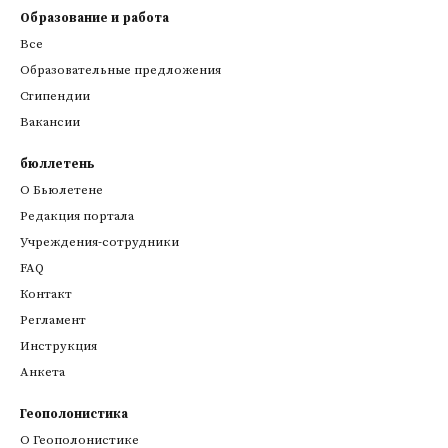
Образование и работа
Все
Образовательные предложения
Стипендии
Вакансии
бюллетень
О Бьюлетене
Редакция портала
Учреждения-сотрудники
FAQ
Контакт
Регламент
Инструкция
Анкета
Геополонистика
О Геополонистике