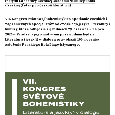
Instytut Literatury Czeskiej Akademii Nauk Republiki
Czeskiej (Ústav pro českou literaturu)
VII. Kongres światowej bohemistyki to spotkanie czeskich i
zagranicznych specjalistów od czeskiego języka, literatury i
kultury, które odbędzie się w dniach 29. czerwca - 3. lipca
2026 w Pradze, a jego motywem przewodnim będzie
Literatura i język(i) w dialogu przy okazji 100. rocznicy
założenia Praskiego Koła Lingwistycznego.