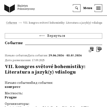
Menu
События
VII. kongres světové bohemistiky: Literatura a jazyk(y) vdialogu
Вернуться
Событие
Начало событияДата события:
29.06.2026 - 03.07.2026
Дата размещения: 17.09.2025
VII. kongres světové bohemistiky:
Literatura a jazyk(y) vdialogu
Начало событияВид события:
конгресс
Местность:
Prague
Организаторы: