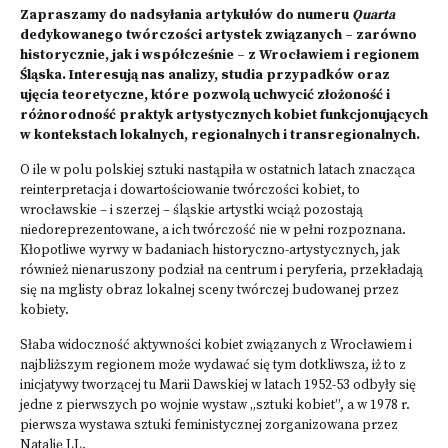
Zapraszamy do nadsyłania artykułów do numeru
Quarta
dedykowanego twórczości artystek związanych – zarówno
historycznie, jak i współcześnie – z Wrocławiem i regionem
Śląska. Interesują nas analizy, studia przypadków oraz
ujęcia teoretyczne, które pozwolą uchwycić złożoność i
różnorodność praktyk artystycznych kobiet funkcjonujących
w kontekstach lokalnych, regionalnych i transregionalnych.
O ile w polu polskiej sztuki nastąpiła w ostatnich latach znacząca
reinterpretacja i dowartościowanie twórczości kobiet, to
wrocławskie – i szerzej – śląskie artystki wciąż pozostają
niedoreprezentowane, a ich twórczość nie w pełni rozpoznana.
Kłopotliwe wyrwy w badaniach historyczno-artystycznych, jak
również nienaruszony podział na centrum i peryferia, przekładają
się na mglisty obraz lokalnej sceny twórczej budowanej przez
kobiety.
Słaba widoczność aktywności kobiet związanych z Wrocławiem i
najbliższym regionem może wydawać się tym dotkliwsza, iż to z
inicjatywy tworzącej tu Marii Dawskiej w latach 1952-53 odbyły się
jedne z pierwszych po wojnie wystaw „sztuki kobiet”, a w 1978 r.
pierwsza wystawa sztuki feministycznej zorganizowana przez
Natalię LL.