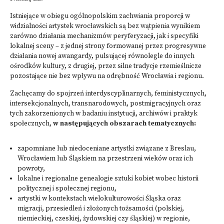
Istniejące w obiegu ogólnopolskim zachwiania proporcji w
widzialności artystek wrocławskich są bez wątpienia wynikiem
zarówno działania mechanizmów peryferyzacji, jak i specyfiki
lokalnej sceny – z jednej strony formowanej przez progresywne
działania nowej awangardy, pulsującej równolegle do innych
ośrodków kultury, z drugiej, przez silne tradycje rzemieślnicze
pozostające nie bez wpływu na odrębność Wrocławia i regionu.
Zachęcamy do spojrzeń interdyscyplinarnych, feministycznych,
intersekcjonalnych, transnarodowych, postmigracyjnych oraz
tych zakorzenionych w badaniu instytucji, archiwów i praktyk
społecznych,
w następujących obszarach tematycznych:
zapomniane lub niedoceniane artystki związane z Breslau,
Wrocławiem lub Śląskiem na przestrzeni wieków oraz ich
powroty,
lokalne i regionalne genealogie sztuki kobiet wobec historii
politycznej i społecznej regionu,
artystki w kontekstach wielokulturowości Śląska oraz
migracji, przesiedleń i złożonych tożsamości (polskiej,
niemieckiej, czeskiej, żydowskiej czy śląskiej) w regionie,