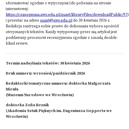
sformatować zgodnie z wytycznymi (do pobrania na stronie
internetowej:
https://czasopisma.uwr.edu.pl/quart/libraryFiles/downloadPublic/97
)
i przesłać na adres
quart@uwr.edu.pl
do 30 kwietnia 2026 r.
Redakcja zastrzega sobie prawo do dokonania wyboru spośród
otrzymanych tekstów. Każdy wytypowany przez nią artykuł jest
poddawany procesowi recenzyjnemu zgodnie z zasadą double-
blind review.
Termin nadsyłania tekstów: 30 kwietnia 2026
Druk numeru: wrzesień/październik 2026
Redaktorki tematyczne numeru: doktorka Małgorzata
Micuła
(Muzeum Narodowe we Wrocławiu)
doktorka Zofia Reznik
(Akademia Sztuk Pięknych im. Eugeniusza Gepperta we
Wrocławiu)