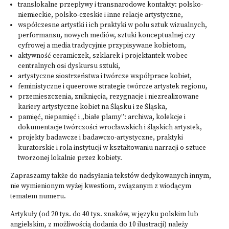
translokalne przepływy i transnarodowe kontakty: polsko-
niemieckie, polsko-czeskie i inne relacje artystyczne,
współczesne artystki i ich praktyki w polu sztuk wizualnych,
performansu, nowych mediów, sztuki konceptualnej czy
cyfrowej a media tradycyjnie przypisywane kobietom,
aktywność ceramiczek, szklarek i projektantek wobec
centralnych osi dyskursu sztuki,
artystyczne siostrzeństwa i twórcze współprace kobiet,
feministyczne i queerowe strategie twórcze artystek regionu,
przemieszczenia, zniknięcia, rezygnacje i niezrealizowane
kariery artystyczne kobiet na Śląsku i ze Śląska,
pamięć, niepamięć i „białe plamy”: archiwa, kolekcje i
dokumentacje twórczości wrocławskich i śląskich artystek,
projekty badawcze i badawczo-artystyczne, praktyki
kuratorskie i rola instytucji w kształtowaniu narracji o sztuce
tworzonej lokalnie przez kobiety.
Zapraszamy także do nadsyłania tekstów dedykowanych innym,
nie wymienionym wyżej kwestiom, związanym z wiodącym
tematem numeru.
Artykuły (od 20 tys. do 40 tys. znaków, w języku polskim lub
angielskim, z możliwością dodania do 10 ilustracji) należy