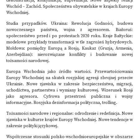
dekonstrukcja, kontynuacja, supremacja. Nowe aspekty relacji
Wschód – Zachód. Społeczeństwa obywatelskie w krajach Europy
Wschodniej.
Studia przypadków. Ukraina: Rewolucja Godności, budowa
nowoczesnego państwa, wojna z agresorem. Białoruś:
społeczeństwo przed i po protestach 2020 roku. Kraje Bałtyckie:
modelowe przykłady transformacji w tle zagrożeń hybrydowych.
Mołdowa: pomiędzy Europą a Rosją. Kaukaz (Gruzja, Armenia,
Azerbejdżan): nierozwiązane konflikty i budowanie nowej
tożsamości narodowej.
Europa Wschodnia jako źródło wartości. Przewartościowania
Europy Wschodniej na skutek rosyjskiej agresji zbrojnej przeciw
Ukrainie. Nowe zjawiska w zakresie bezpieczeństwa, migracji,
uchodźctwa, partnerstwa i wymiany kulturowej. Wizerunek Rosji
jako agresora. Cyfrowa przestrzeń publiczna i wojny
informacyjne. Rosyjska dezinformacja polityczna, trolling.
Tożsamości narodowe i regionalne: odrodzenie i redefinicja. Nowe
zjawiska w kulturze krajów Europy Wschodniej. Nowe tendencje w
zakresie polityki językowej.
Współczesne stosunki polsko-wschodnioeuropejskie w obszarze