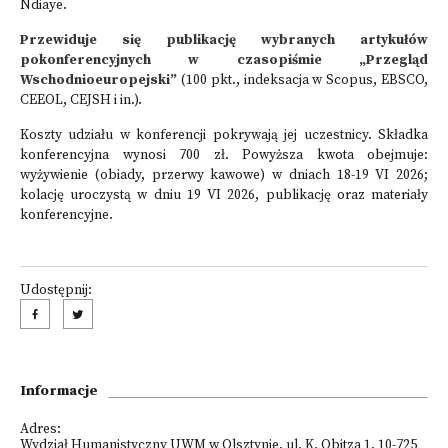
Ndiaye.
Przewiduje się publikację wybranych artykułów
pokonferencyjnych w czasopiśmie „Przegląd
Wschodnioeuropejski”
(100 pkt., indeksacja w Scopus, EBSCO,
CEEOL, CEJSH i in.).
Koszty udziału w konferencji pokrywają jej uczestnicy. Składka
konferencyjna wynosi 700 zł. Powyższa kwota obejmuje:
wyżywienie (obiady, przerwy kawowe) w dniach 18-19 VI 2026;
kolację uroczystą w dniu 19 VI 2026, publikację oraz materiały
konferencyjne.
Udostępnij:
Informacje
Adres:
Wydział Humanistyczny UWM w Olsztynie, ul. K. Obitza 1, 10-725