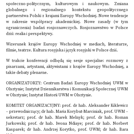
społeczno-politycznym, kulturowym i naukowym. Zmiana
globalnego i regionalnego kontekstu geopolitycznego
partnerstwa Polski z krajami Europy Wschodniej. Nowe tendencje
w zakresie współpracy akademickiej. Nowe zasady (w tym
ograniczenia) badań rosjoznawczych. Rosjoznawstwo w Polsce
dziś: realia i perspektywy.
Wizerunek krajów Europy Wschodniej w mediach, literaturze,
filmie, teatrze. Kultura rosyjska i język rosyjski w Polsce dziś.
W trakcie konferencji odbędą się sesje specjalne: rozmowy z
pisarzami, artystami, aktywistami z krajów Europy Wschodniej, a
także debaty plenarne.
ORGANIZATORZY: Centrum Badań Europy Wschodniej UWM w
Olsztynie; Instytut Dziennikarstwa i Komunikacji Społecznej UWM
w Olsztynie; Instytut Historii UWM w Olsztynie.
KOMITET ORGANIZACYJNY: prof. dr hab. Aleksander Kiklewicz
– przewodniczący; dr hab. Maria Korybut-Marciniak, prof. UWM –
sekretarz; prof. dr hab. Marek Melnyk; prof. dr hab. Roman
Jurkowski; prof. dr hab. Iwona Ndiaye; prof. dr hab. Norbert
Kasparek; dr hab. Andrzej Korytko, prof. UWM; dr hab. Bara