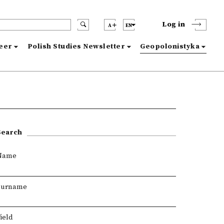
Log in
A
EN
reer
Polish Studies Newsletter
Geopolonistyka
Search
Name
Surname
ield