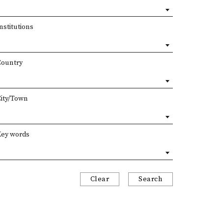
nstitutions
Country
City/Town
Key words
Clear
Search