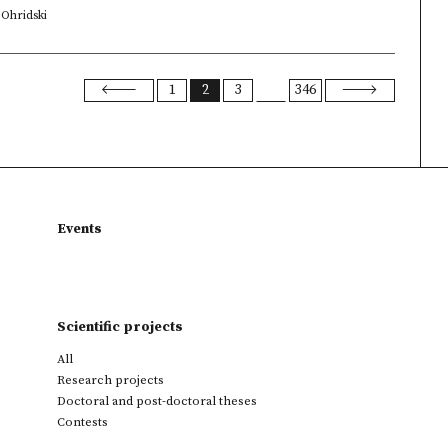
t Ohridski
1
2
3
346
Events
Scientific projects
All
Research projects
Doctoral and post-doctoral theses
Contests